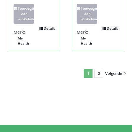
Toevoegen
Toevoegen
aan
aan
winkelwagen
winkelwagen
Details
Details
Merk:
Merk:
My
My
Health
Health
1
2
Volgende