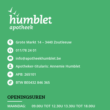
Grote Markt 14 – 3440 Zoutleeuw
011/78 24 01
info@apotheekhumblet.be
Apotheker-titularis: Annemie Humblet
APB: 265101
BTW BE0432 846 365
OPENINGSUREN
MAANDAG:
09.00U TOT 12.30U 13.30U TOT 18.00U