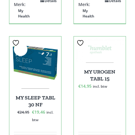
Details
Details
Merk:
Merk:
My
My
Health
Health
Sale!
MY UROGEN
TABL 15
€
14,95
incl. btw
MY SLEEP TABL
30 NF
Oorspronkelijke
Huidige
€
19,46
€
24,95
incl.
prijs
prijs
btw
was:
is:
€24,95.
€19,46.