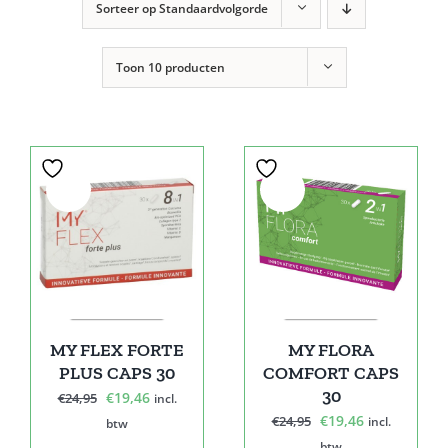
Sorteer op
Standaardvolgorde
Toon
10 producten
Sale!
Sale!
MY FLEX FORTE
MY FLORA
PLUS CAPS 30
COMFORT CAPS
30
Oorspronkelijke
Huidige
€
19,46
€
24,95
incl.
Oorspronkelijke
Huidige
€
19,46
prijs
prijs
€
24,95
incl.
btw
prijs
prijs
was:
is:
btw