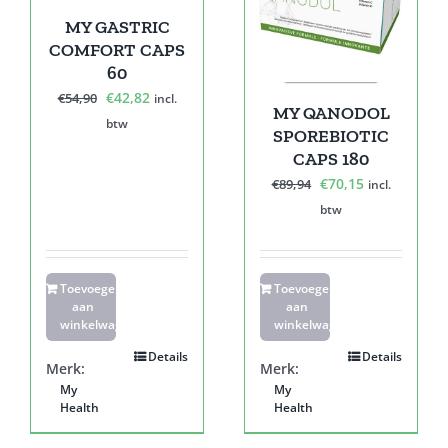
MY GASTRIC
COMFORT CAPS
60
Oorspronkelijke
Huidige
€
42,82
€
54,90
incl.
MY QANODOL
prijs
prijs
btw
SPOREBIOTIC
was:
is:
CAPS 180
€54,90.
€42,82.
Oorspronkelijke
Huidige
€
70,15
€
89,94
incl.
prijs
prijs
btw
was:
is:
€89,94.
€70,15.
Toevoegen
Toevoegen
aan
aan
winkelwagen
winkelwagen
Details
Details
Merk:
Merk:
My
My
Health
Health