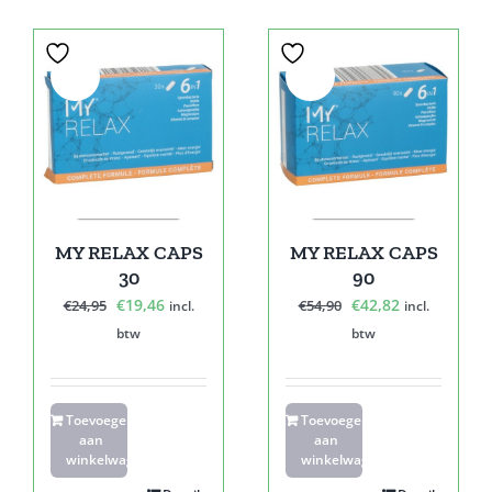
Sale!
Sale!
MY RELAX CAPS
MY RELAX CAPS
30
90
Oorspronkelijke
Huidige
Oorspronkelijke
Huidige
€
19,46
€
42,82
€
24,95
€
54,90
incl.
incl.
prijs
prijs
prijs
prijs
btw
btw
was:
is:
was:
is:
€24,95.
€19,46.
€54,90.
€42,82.
Toevoegen
Toevoegen
aan
aan
winkelwagen
winkelwagen