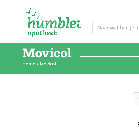
Ga
naar
inhoud
Zoeken
naar:
Movicol
Home
Movicol