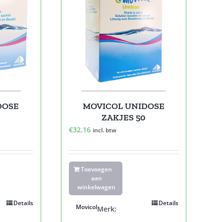
DOSE
MOVICOL UNIDOSE
0
ZAKJES 50
€
32,16
incl. btw
Toevoegen
aan
winkelwagen
Details
Details
Movicol
Merk: