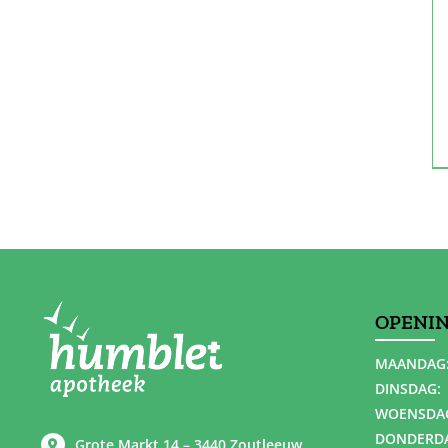
OPENI
MAANDAG
DINSDAG:
WOENSDA
DONDERD
Grote Markt 14 – 3440 Zoutleeuw