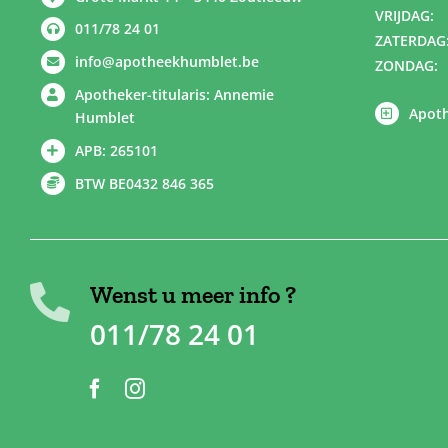
VRIJDAG:
011/78 24 01
ZATERDAG
info@apotheekhumblet.be
ZONDAG:
Apotheker-titularis: Annemie
Apoth
Humblet
APB: 265101
BTW BE0432 846 365
Wenst u meer info ?
011/78 24 01