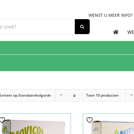
WENST U MEER INFO?
WE
Sorteer op
Standaardvolgorde
Toon
10 producten