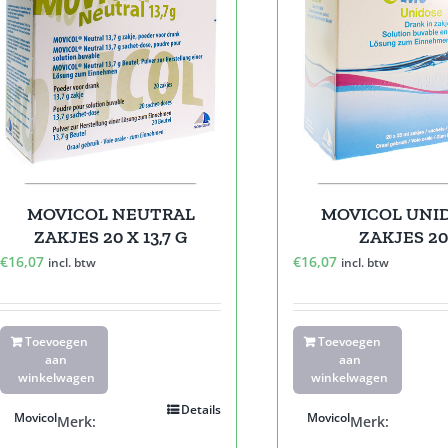
MOVICOL NEUTRAL
MOVICOL UNI
ZAKJES 20 X 13,7 G
ZAKJES 2
€
16,07
€
16,07
incl. btw
incl. btw
Toevoegen
Toevoegen
aan
aan
winkelwagen
winkelwagen
Details
Movicol
Movicol
Merk:
Merk: