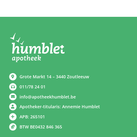
Grote Markt 14 – 3440 Zoutleeuw
011/78 24 01
info@apotheekhumblet.be
Apotheker-titularis: Annemie Humblet
APB: 265101
BTW BE0432 846 365