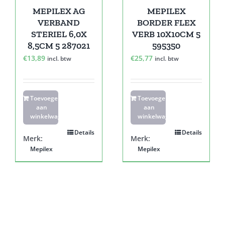
MEPILEX AG
MEPILEX
VERBAND
BORDER FLEX
STERIEL 6,0X
VERB 10X10CM 5
8,5CM 5 287021
595350
€
13,89
€
25,77
incl. btw
incl. btw
Toevoegen
Toevoegen
aan
aan
winkelwagen
winkelwagen
Details
Details
Merk:
Merk:
Mepilex
Mepilex