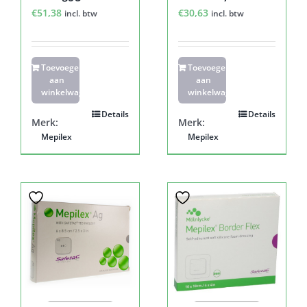
€
51,38
€
30,63
incl. btw
incl. btw
Toevoegen
Toevoegen
aan
aan
winkelwagen
winkelwagen
Details
Details
Merk:
Merk:
Mepilex
Mepilex