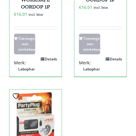
OORDOP 1P
€
16,01
incl. btw
€
16,01
incl. btw
Toevoegen
Toevoegen
aan
aan
winkelwagen
winkelwagen
Details
Details
Merk:
Merk:
Labophar
Labophar