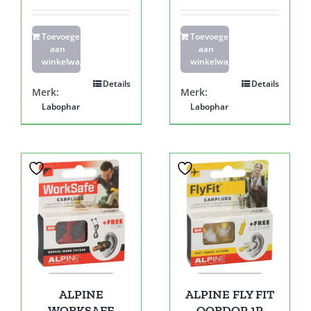
Toevoegen
Toevoegen
aan
aan
winkelwagen
winkelwagen
Details
Details
Merk:
Merk:
Labophar
Labophar
ALPINE
ALPINE FLY FIT
WORKSAFE
OORDOP 1P