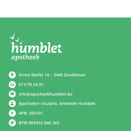
Grote Markt 14 – 3440 Zoutleeuw
011/78 24 01
info@apotheekhumblet.be
Apotheker-titularis: Annemie Humblet
APB: 265101
BTW BE0432 846 365