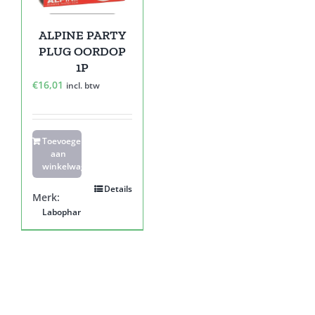
ALPINE PARTY
PLUG OORDOP
1P
€
16,01
incl. btw
Toevoegen
aan
winkelwagen
Details
Merk:
Labophar