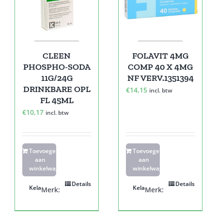
CLEEN
FOLAVIT 4MG
PHOSPHO-SODA
COMP 40 X 4MG
11G/24G
NF VERV.1351394
DRINKBARE OPL
€
14,15
incl. btw
FL 45ML
€
10,17
incl. btw
Toevoegen
Toevoegen
aan
aan
winkelwagen
winkelwagen
Details
Details
Kela
Kela
Merk:
Merk: