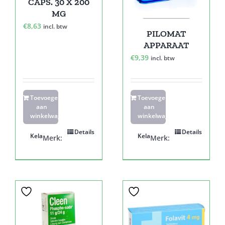
CAPS. 30 X 200
MG
€
8,63
incl. btw
PILOMAT
APPARAAT
€
9,39
incl. btw
Toevoegen
Toevoegen
aan
aan
winkelwagen
winkelwagen
Details
Details
Kela
Kela
Merk:
Merk: