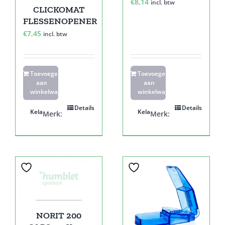
€
8,14
incl. btw
CLICKOMAT
FLESSENOPENER
€
7,45
incl. btw
Toevoegen
Toevoegen
aan
aan
winkelwagen
winkelwagen
Details
Details
Kela
Kela
Merk:
Merk:
NORIT 200