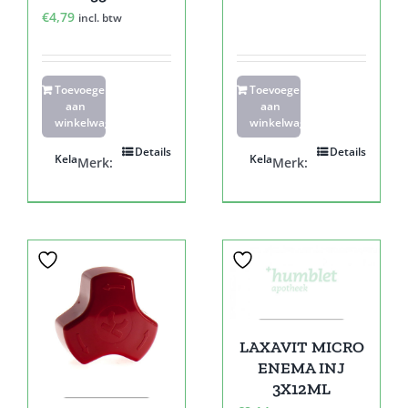
€
4,79
incl. btw
Toevoegen
Toevoegen
aan
aan
winkelwagen
winkelwagen
Details
Details
Kela
Kela
Merk:
Merk:
LAXAVIT MICRO
ENEMA INJ
3X12ML