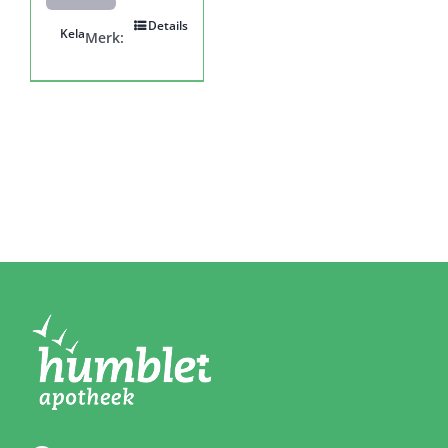
Details
Kela
Merk: