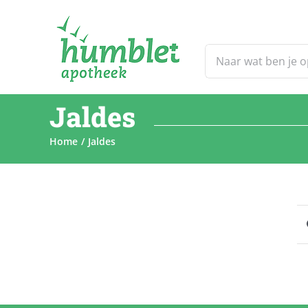
Ga
naar
inhoud
Zoeken
naar:
Jaldes
Home
Jaldes