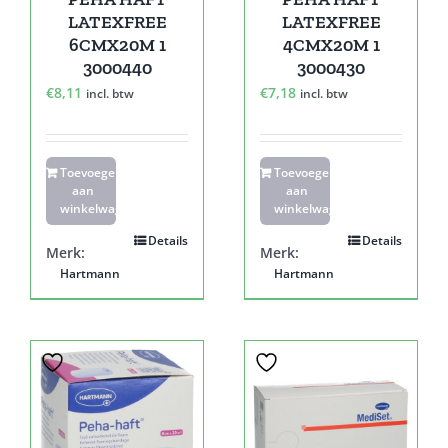
LATEXFREE
LATEXFREE
6CMX20M 1
4CMX20M 1
3000440
3000430
€
8,11
€
7,18
incl. btw
incl. btw
Toevoegen
Toevoegen
aan
aan
winkelwagen
winkelwagen
Details
Details
Merk:
Merk:
Hartmann
Hartmann