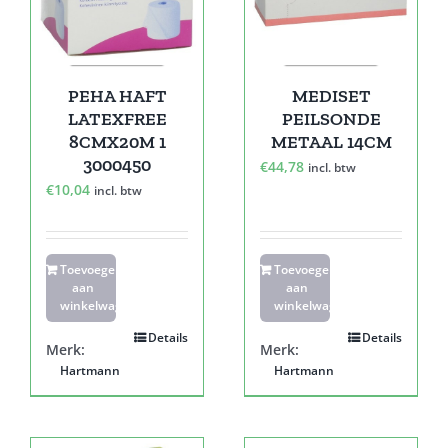
PEHA HAFT
MEDISET
LATEXFREE
PEILSONDE
8CMX20M 1
METAAL 14CM
3000450
€
44,78
incl. btw
€
10,04
incl. btw
Toevoegen
Toevoegen
aan
aan
winkelwagen
winkelwagen
Details
Details
Merk:
Merk:
Hartmann
Hartmann