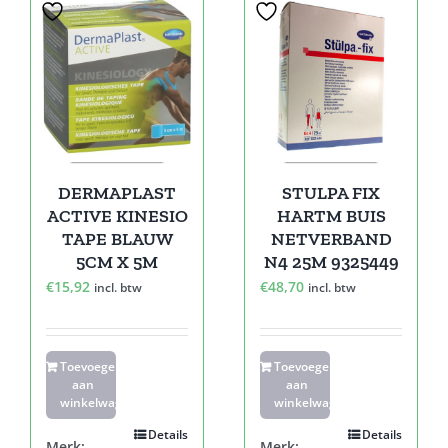
DERMAPLAST
STULPA FIX
ACTIVE KINESIO
HARTM BUIS
TAPE BLAUW
NETVERBAND
5CM X 5M
N4 25M 9325449
€
15,92
€
48,70
incl. btw
incl. btw
Toevoegen
Toevoegen
aan
aan
winkelwagen
winkelwagen
Details
Details
Merk:
Merk: