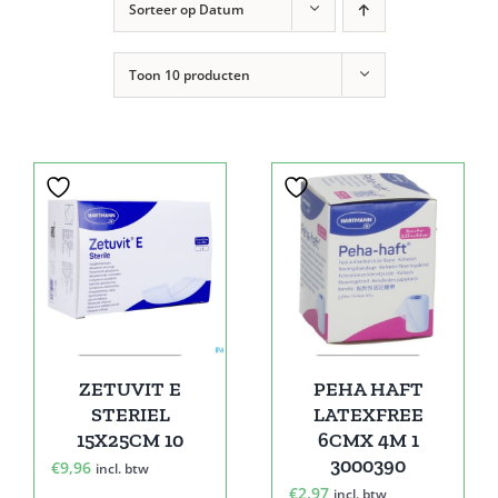
Sorteer op
Datum
Toon
10 producten
ZETUVIT E
PEHA HAFT
STERIEL
LATEXFREE
15X25CM 10
6CMX 4M 1
3000390
€
9,96
incl. btw
€
2,97
incl. btw