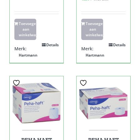
Toevoegen
Toevoegen
aan
aan
winkelwagen
winkelwagen
Details
Details
Merk:
Merk:
Hartmann
Hartmann
PEHA HAFT
PEHA HAFT