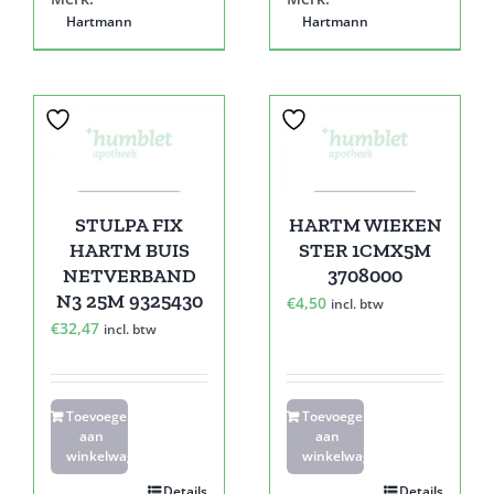
Hartmann
Hartmann
STULPA FIX
HARTM WIEKEN
HARTM BUIS
STER 1CMX5M
NETVERBAND
3708000
N3 25M 9325430
€
4,50
incl. btw
€
32,47
incl. btw
Toevoegen
Toevoegen
aan
aan
winkelwagen
winkelwagen
Details
Details