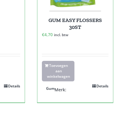
GUM EASY FLOSSERS
30ST
€
4,70
incl. btw
Toevoegen
aan
winkelwagen
Details
Details
Gum
Merk: