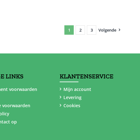
1
2
3
Volgende
E LINKS
KLANTENSERVICE
ent voorwaarden
Mijn account
Levering
e voorwaarden
Cookies
olicy
tact op