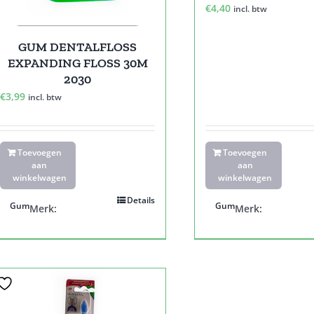
€
4,40
incl. btw
GUM DENTALFLOSS
EXPANDING FLOSS 30M
2030
€
3,99
incl. btw
Toevoegen
Toevoegen
aan
aan
winkelwagen
winkelwagen
Details
Gum
Gum
Merk:
Merk: