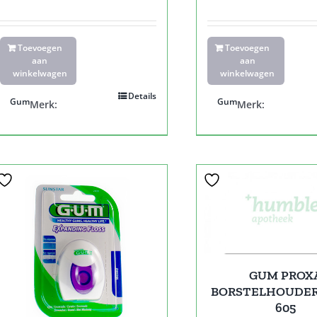
Toevoegen
Toevoegen
aan
aan
winkelwagen
winkelwagen
Details
Gum
Gum
Merk:
Merk:
GUM PROX
BORSTELHOUDER
605