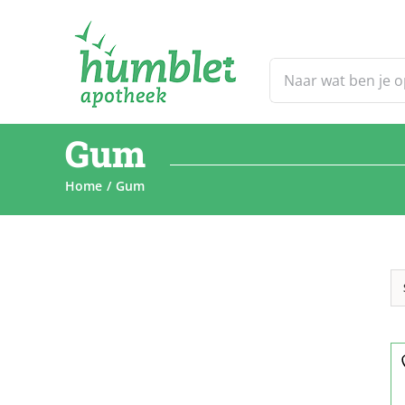
Ga
naar
inhoud
Zoeken
naar:
Gum
Home
Gum