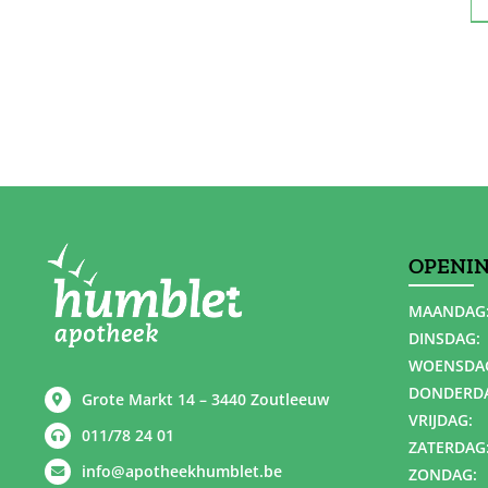
OPENI
MAANDAG
DINSDAG:
WOENSDA
DONDERD
Grote Markt 14 – 3440 Zoutleeuw
VRIJDAG:
011/78 24 01
ZATERDAG
info@apotheekhumblet.be
ZONDAG: