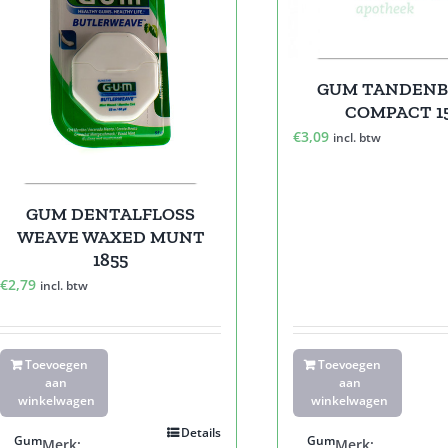
GUM TANDENB 
COMPACT 1
€
3,09
incl. btw
GUM DENTALFLOSS
WEAVE WAXED MUNT
1855
€
2,79
incl. btw
Toevoegen
Toevoegen
aan
aan
winkelwagen
winkelwagen
Details
Gum
Gum
Merk:
Merk: