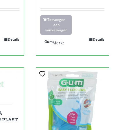
Toevoegen
aan
winkelwagen
Details
Details
Gum
Merk:
A
 PLAST