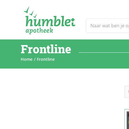
Ga
naar
inhoud
Zoeken
naar:
Frontline
Home
Frontline