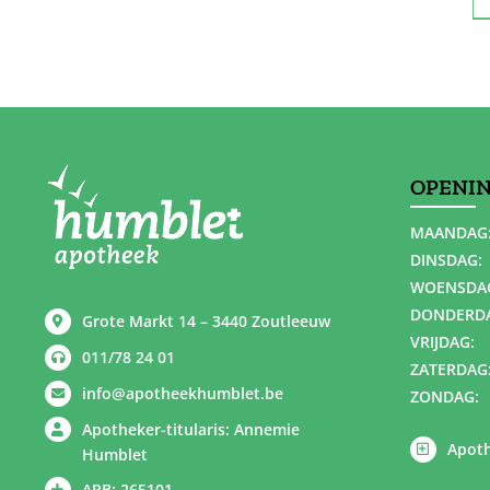
OPENI
MAANDAG
DINSDAG:
WOENSDA
DONDERD
Grote Markt 14 – 3440 Zoutleeuw
VRIJDAG:
011/78 24 01
ZATERDAG
info@apotheekhumblet.be
ZONDAG:
Apotheker-titularis: Annemie
Apoth
Humblet
APB: 265101