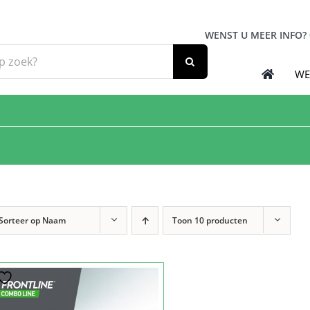
WENST U MEER INFO?
WE
Sorteer op
Naam
Toon
10 producten