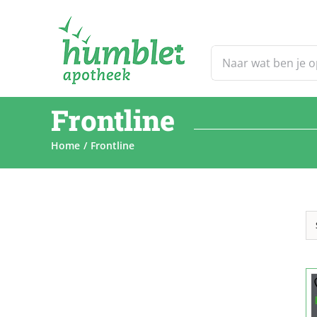
Ga
naar
inhoud
Zoeken
naar:
Frontline
Home
Frontline