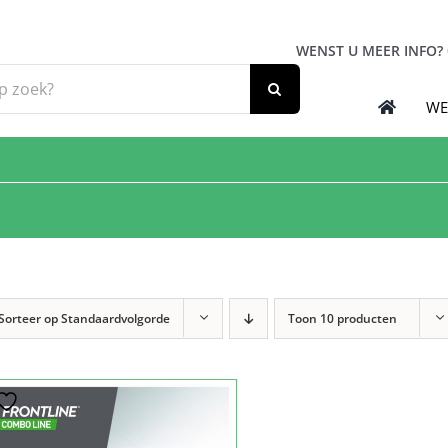
WENST U MEER INFO?
WE
Sorteer op
Standaardvolgorde
Toon
10 producten