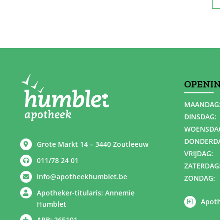
OPENI
MAANDAG
DINSDAG:
WOENSDA
DONDERD
Grote Markt 14 – 3440 Zoutleeuw
VRIJDAG:
011/78 24 01
ZATERDAG
info@apotheekhumblet.be
ZONDAG:
Apotheker-titularis: Annemie
Apoth
Humblet
APB: 265101