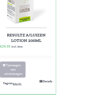
RESULTZ A/LUIZEN
LOTION 200ML
€
29,95
incl. btw
Toevoegen
aan
winkelwagen
Details
Fagron
Merk: