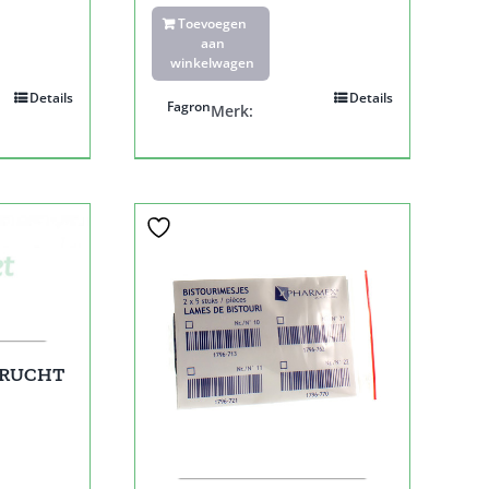
Toevoegen
aan
winkelwagen
Details
Details
Fagron
Merk:
VRUCHT