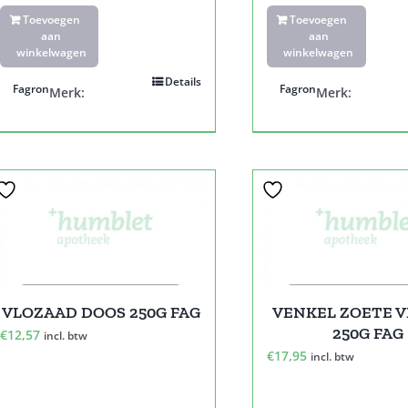
Toevoegen
Toevoegen
aan
aan
winkelwagen
winkelwagen
Details
Fagron
Fagron
Merk:
Merk:
VLOZAAD DOOS 250G FAG
VENKEL ZOETE 
250G FAG
€
12,57
incl. btw
€
17,95
incl. btw