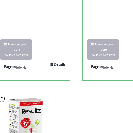
Toevoegen
Toevoegen
aan
aan
winkelwagen
winkelwagen
Details
Fagron
Fagron
Merk:
Merk: