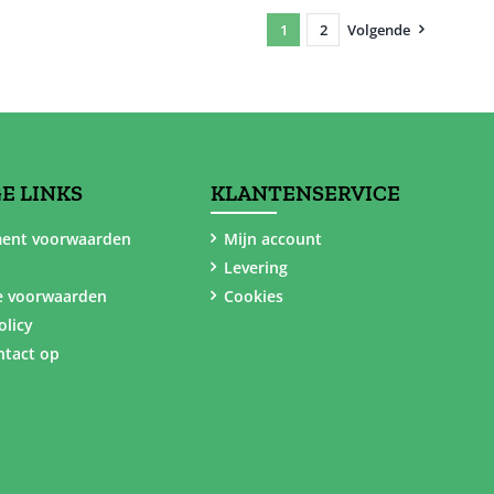
1
2
Volgende
E LINKS
KLANTENSERVICE
ent voorwaarden
Mijn account
Levering
e voorwaarden
Cookies
olicy
tact op