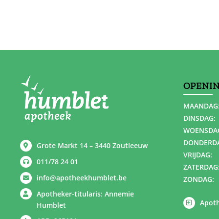
OPENI
MAANDAG
DINSDAG:
WOENSDA
DONDERD
Grote Markt 14 – 3440 Zoutleeuw
VRIJDAG:
011/78 24 01
ZATERDAG
info@apotheekhumblet.be
ZONDAG:
Apotheker-titularis: Annemie
Apoth
Humblet