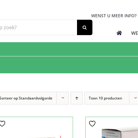
WENST U MEER INFO?
WE
Sorteer op
Standaardvolgorde
Toon
10 producten