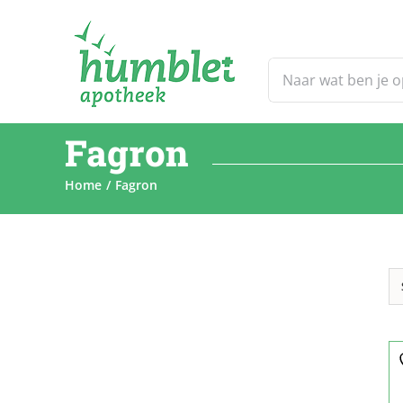
Ga
naar
inhoud
Zoeken
naar:
Fagron
Home
Fagron