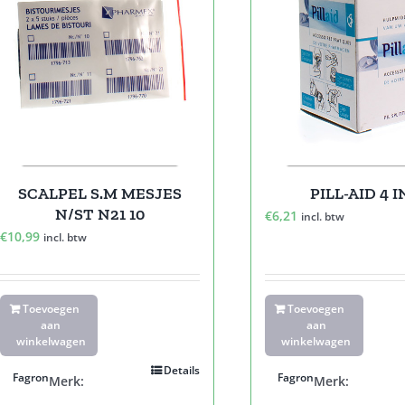
SCALPEL S.M MESJES
PILL-AID 4 I
N/ST N21 10
€
6,21
incl. btw
€
10,99
incl. btw
Toevoegen
Toevoegen
aan
aan
winkelwagen
winkelwagen
Details
Fagron
Fagron
Merk:
Merk: