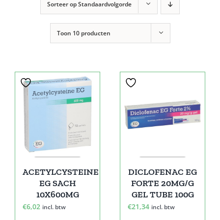
Sorteer op
Standaardvolgorde
Toon
10 producten
ACETYLCYSTEINE
DICLOFENAC EG
EG SACH
FORTE 20MG/G
10X600MG
GEL TUBE 100G
€
6,02
€
21,34
incl. btw
incl. btw