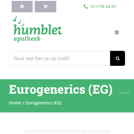
Ga
011/78 24 01
naar
inhoud
Toggle
Navigati
HOME
Zoeken
naar:
Webshop
Eurogenerics (EG)
Blog
Home
Eurogenerics (EG)
Diensten
Contacteer Ons