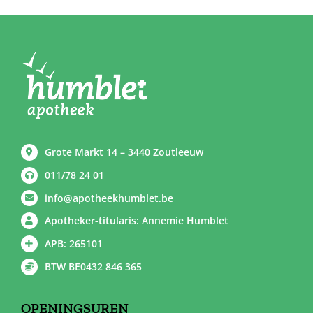
Grote Markt 14 – 3440 Zoutleeuw
011/78 24 01
info@apotheekhumblet.be
Apotheker-titularis: Annemie Humblet
APB: 265101
BTW BE0432 846 365
OPENINGSUREN