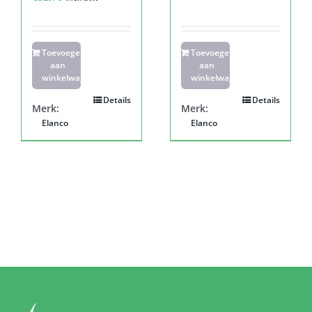
Toevoegen
Toevoegen
aan
aan
winkelwagen
winkelwagen
Details
Details
Merk:
Merk:
Elanco
Elanco