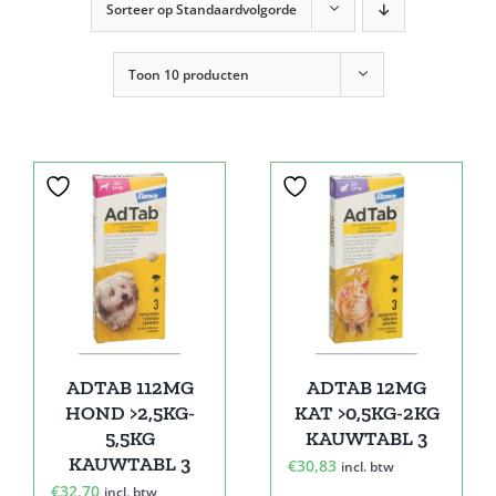
Sorteer op
Standaardvolgorde
Toon
10 producten
ADTAB 112MG
ADTAB 12MG
HOND >2,5KG-
KAT >0,5KG-2KG
5,5KG
KAUWTABL 3
KAUWTABL 3
€
30,83
incl. btw
€
32,70
incl. btw