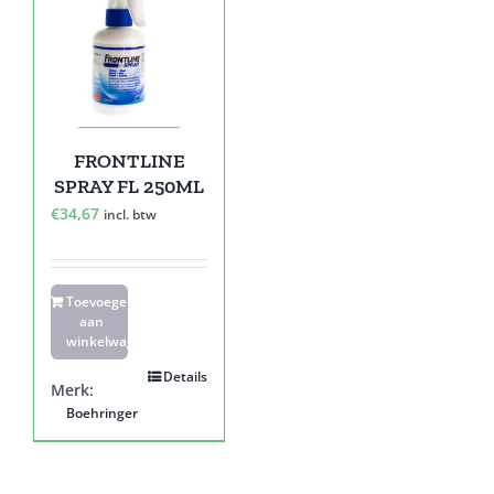
FRONTLINE
SPRAY FL 250ML
€
34,67
incl. btw
Toevoegen
aan
winkelwagen
Details
Merk:
Boehringer