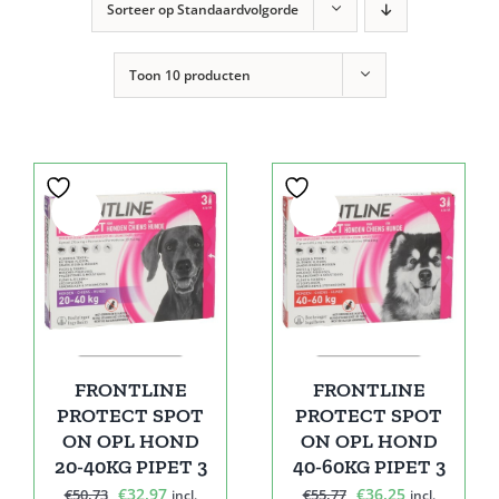
Sorteer op
Standaardvolgorde
Toon
10 producten
Sale!
Sale!
FRONTLINE
FRONTLINE
PROTECT SPOT
PROTECT SPOT
ON OPL HOND
ON OPL HOND
20-40KG PIPET 3
40-60KG PIPET 3
Oorspronkelijke
Huidige
Oorspronkelijke
Huidige
€
32,97
€
36,25
€
50,73
€
55,77
incl.
incl.