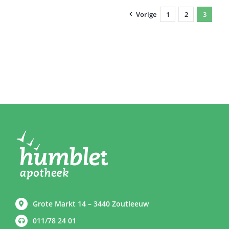
Vorige
1
2
3
Grote Markt 14 – 3440 Zoutleeuw
011/78 24 01