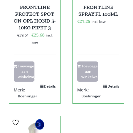
FRONTLINE
FRONTLINE
PROTECT SPOT
SPRAY FL 100ML
ON OPL HOND 5-
€
21,25
incl. btw
10KG PIPET 3
Oorspronkelijke
Huidige
€
25,68
€
39,51
incl.
prijs
prijs
btw
was:
is:
€39,51.
€25,68.
Toevoegen
Toevoegen
aan
aan
winkelwagen
winkelwagen
Details
Details
Merk:
Merk:
Boehringer
Boehringer