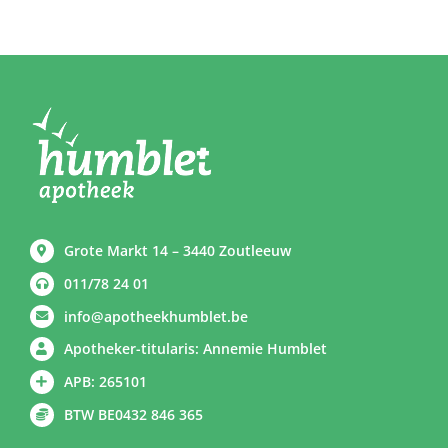
Grote Markt 14 – 3440 Zoutleeuw
011/78 24 01
info@apotheekhumblet.be
Apotheker-titularis: Annemie Humblet
APB: 265101
BTW BE0432 846 365