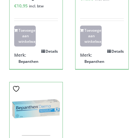
€
10,95
incl. btw
Toevoegen
Toevoegen
aan
aan
winkelwagen
winkelwagen
Details
Details
Merk:
Merk:
Bepanthen
Bepanthen