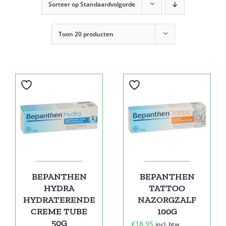
Sorteer op
Standaardvolgorde
Toon
20 producten
BEPANTHEN
BEPANTHEN
HYDRA
TATTOO
HYDRATERENDE
NAZORGZALF
CREME TUBE
100G
50G
€
18,95
incl. btw