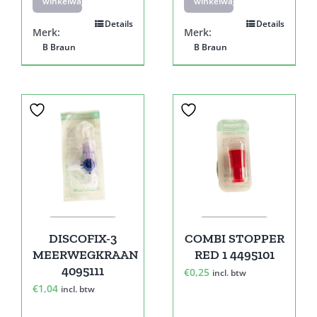
winkelwagen
winkelwagen
Details
Details
Merk:
Merk:
B Braun
B Braun
DISCOFIX-3
COMBI STOPPER
MEERWEGKRAAN
RED 1 4495101
4095111
€
0,25
incl. btw
€
1,04
incl. btw