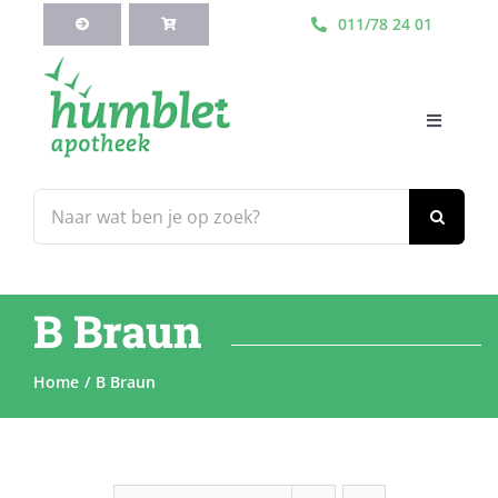
Ga
011/78 24 01
naar
inhoud
Toggle
Navigati
HOME
Zoeken
naar:
Webshop
B Braun
Blog
Home
B Braun
Diensten
Contacteer Ons