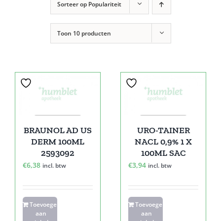
Sorteer op
Populariteit
Toon
10 producten
BRAUNOL AD US
URO-TAINER
DERM 100ML
NACL 0,9% 1 X
2593092
100ML SAC
€
6,38
€
3,94
incl. btw
incl. btw
Toevoegen
Toevoegen
aan
aan