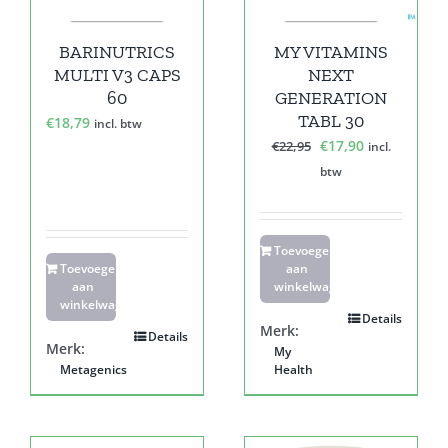
BARINUTRICS
MY VITAMINS
MULTI V3 CAPS
NEXT
60
GENERATION
TABL 30
€
18,79
incl. btw
Oorspronkelijke
Huidige
€
17,90
€
22,95
incl.
prijs
prijs
btw
was:
is:
€22,95.
€17,90.
Toevoegen
Toevoegen
aan
aan
winkelwagen
winkelwagen
Details
Merk:
Details
Merk:
My
Metagenics
Health