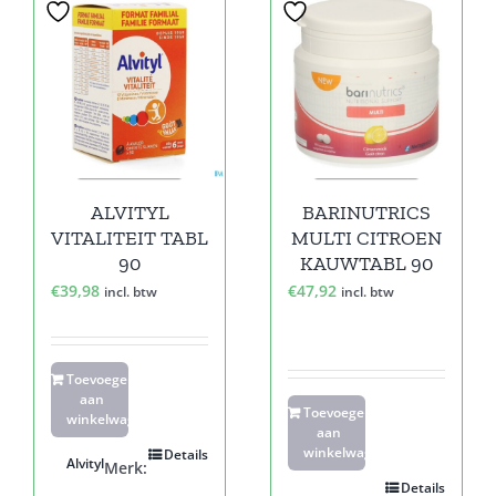
ALVITYL
BARINUTRICS
VITALITEIT TABL
MULTI CITROEN
90
KAUWTABL 90
€
39,98
€
47,92
incl. btw
incl. btw
Toevoegen
aan
Toevoegen
winkelwagen
aan
winkelwagen
Details
Alvityl
Merk:
Details