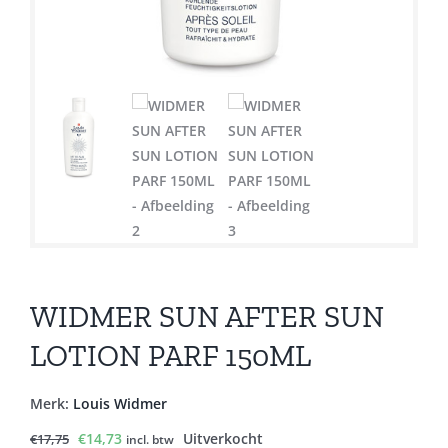
WIDMER SUN AFTER SUN
LOTION PARF 150ML
Merk:
Louis Widmer
Oorspronkelijke
Huidige
€
14,73
Uitverkocht
€
17,75
incl. btw