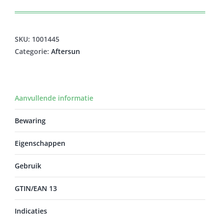
prijs
prijs
was:
is:
€17,75.
€14,73.
SKU:
1001445
Categorie:
Aftersun
Aanvullende informatie
Bewaring
Eigenschappen
Gebruik
GTIN/EAN 13
Indicaties