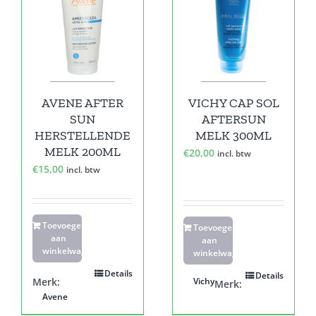
AVENE AFTER
VICHY CAP SOL
SUN
AFTERSUN
HERSTELLENDE
MELK 300ML
MELK 200ML
€
20,00
incl. btw
€
15,00
incl. btw
Toevoegen
Toevoegen
aan
aan
winkelwagen
winkelwagen
Details
Details
Merk:
Vichy
Merk:
Avene