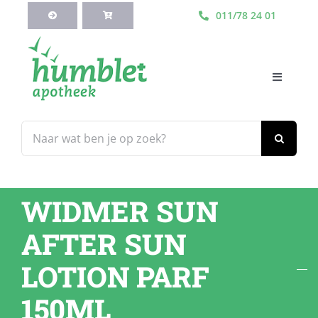
Ga
011/78 24 01
naar
inhoud
Toggle
Navigati
HOME
Zoeken
naar:
Webshop
WIDMER SUN
Blog
AFTER SUN
Diensten
LOTION PARF
150ML
Contacteer Ons