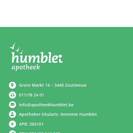
Grote Markt 14 – 3440 Zoutleeuw
011/78 24 01
info@apotheekhumblet.be
Apotheker-titularis: Annemie Humblet
APB: 265101