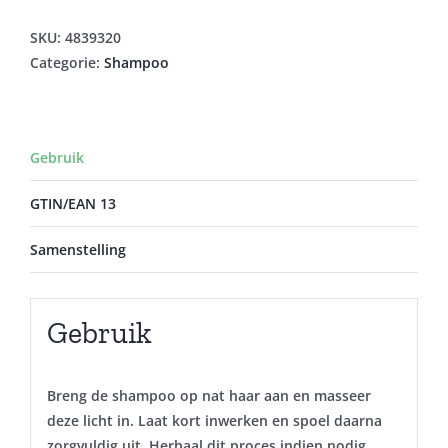
SKIN
SHAMPOO
SKU:
4839320
N/PARF
Categorie:
Shampoo
150ML
aantal
Gebruik
GTIN/EAN 13
Samenstelling
Gebruik
Breng de shampoo op nat haar aan en masseer
deze licht in. Laat kort inwerken en spoel daarna
zorgvuldig uit. Herhaal dit proces indien nodig.