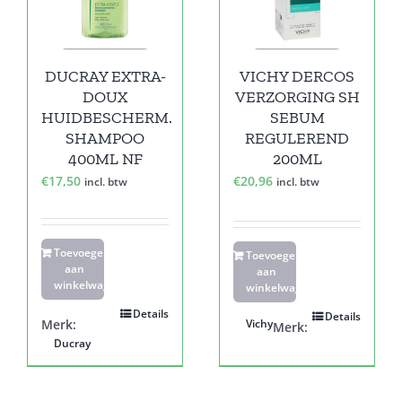
DUCRAY EXTRA-
VICHY DERCOS
DOUX
VERZORGING SH
HUIDBESCHERM.
SEBUM
SHAMPOO
REGULEREND
400ML NF
200ML
€
17,50
€
20,96
incl. btw
incl. btw
Toevoegen
Toevoegen
aan
aan
winkelwagen
winkelwagen
Details
Details
Merk:
Vichy
Merk:
Ducray