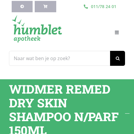
Ga
011/78 24 01
naar
inhoud
Toggle
Navigati
HOME
Zoeken
naar:
Webshop
WIDMER REMED
Blog
DRY SKIN
Diensten
SHAMPOO N/PARF
150ML
Contacteer Ons