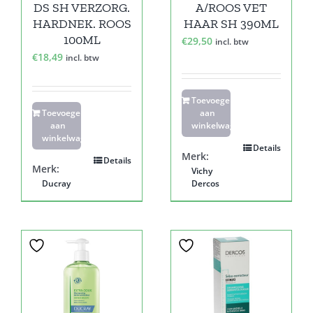
DS SH VERZORG.
A/ROOS VET
HARDNEK. ROOS
HAAR SH 390ML
100ML
€
29,50
incl. btw
€
18,49
incl. btw
Toevoegen
Toevoegen
aan
aan
winkelwagen
winkelwagen
Details
Merk:
Details
Merk:
Vichy
Ducray
Dercos