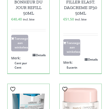
BONHEUR DU
FILLER ELAST.
JOUR REFILL
DAGCREME IP30
50ML
50ML
€
40,40
€
51,50
incl. btw
incl. btw
Toevoegen
aan
Toevoegen
winkelwagen
aan
winkelwagen
Details
Merk:
Details
Merk:
Cent pur
Cent
Eucerin