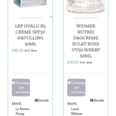
LRP HYALU B5
WIDMER
CREME SPF30
NUTRID
NAVULLING
DAGCREME
50ML
ECLAT ROSE
UV50 N/PARF
€
40,25
incl. btw
50ML
€
30,61
incl. btw
Toevoegen
Toevoegen
aan
aan
winkelwagen
winkelwagen
Details
Details
Merk:
Merk:
La Roche
Louis
Posay
Widmer