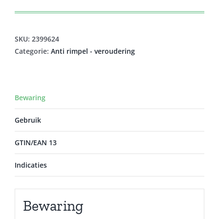
prijs
prijs
was:
is:
€31,50.
€26,77.
SKU:
2399624
Categorie:
Anti rimpel - veroudering
Bewaring
Gebruik
GTIN/EAN 13
Indicaties
Bewaring