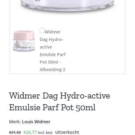
Widmer Dag Hydro-active
Emulsie Parf Pot 50ml
Merk:
Louis Widmer
Oorspronkelijke
Huidige
€
26,77
Uitverkocht
€
31,50
incl. btw