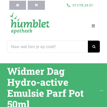
Ga
011/78 24 01
naar
inhoud
Toggle
Navigati
HOME
Zoeken
naar:
Webshop
Widmer Dag
Blog
Hydro-active
Diensten
Emulsie Parf Pot
50ml
Contacteer Ons