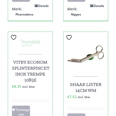
Details
Details
Merk:
Merk:
Pharmalens
Nippes
VITRY ECONOM
SPLINTERPINCET
INOX TREMPE
1085E
SHAAR LISTER
€
8,35
incl. btw
14CM WM
€
7,52
incl. btw
Toevoegen
aan