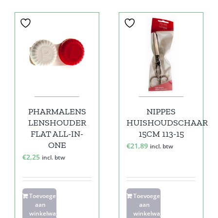
PHARMALENS
NIPPES
LENSHOUDER
HUISHOUDSCHAAR
FLAT ALL-IN-
15CM 113-15
ONE
€
21,89
incl. btw
€
2,25
incl. btw
Toevoegen
Toevoegen
aan
aan
winkelwagen
winkelwagen