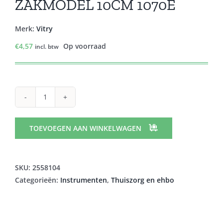
ZAKMODEL 10CM 1070E
Merk:
Vitry
€
4,57
Op voorraad
incl. btw
VITRY
ECONOM
VIJL
TOEVOEGEN AAN WINKELWAGEN
SAFIER
ZAKMODEL
10CM
SKU:
2558104
1070E
Categorieën:
Instrumenten
,
Thuiszorg en ehbo
aantal