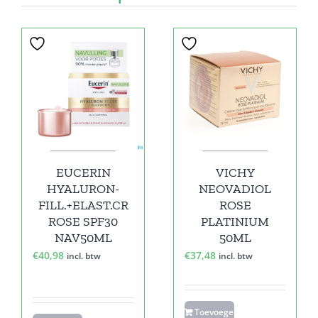
EUCERIN
VICHY
HYALURON-
NEOVADIOL
FILL.+ELAST.CR
ROSE
ROSE SPF30
PLATINIUM
NAV50ML
50ML
€
40,98
€
37,48
incl. btw
incl. btw
Toevoegen