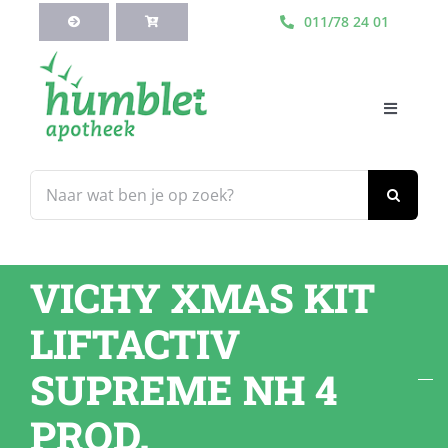
Ga
011/78 24 01
naar
inhoud
Toggle
Navigati
HOME
Zoeken
naar:
Webshop
VICHY XMAS KIT
Blog
LIFTACTIV
Diensten
SUPREME NH 4
PROD.
Contacteer Ons