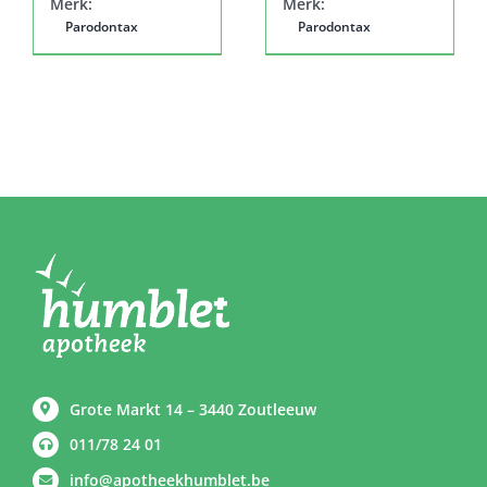
Merk:
Merk:
Parodontax
Parodontax
Grote Markt 14 – 3440 Zoutleeuw
011/78 24 01
info@apotheekhumblet.be