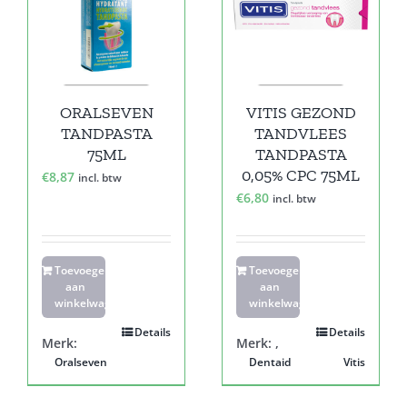
ORALSEVEN
VITIS GEZOND
TANDPASTA
TANDVLEES
75ML
TANDPASTA
0,05% CPC 75ML
€
8,87
incl. btw
€
6,80
incl. btw
Toevoegen
Toevoegen
aan
aan
winkelwagen
winkelwagen
Details
Details
Merk:
Merk:
,
Oralseven
Dentaid
Vitis