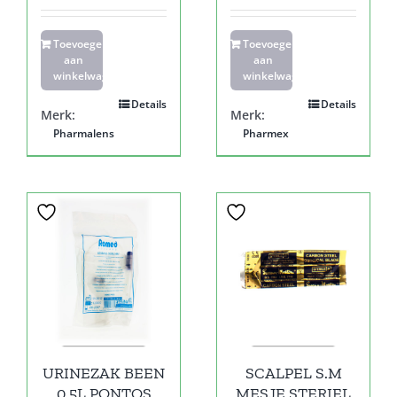
Toevoegen
Toevoegen
aan
aan
winkelwagen
winkelwagen
Details
Details
Merk:
Merk:
Pharmalens
Pharmex
URINEZAK BEEN
SCALPEL S.M
0,5L PONTOS
MESJE STERIEL