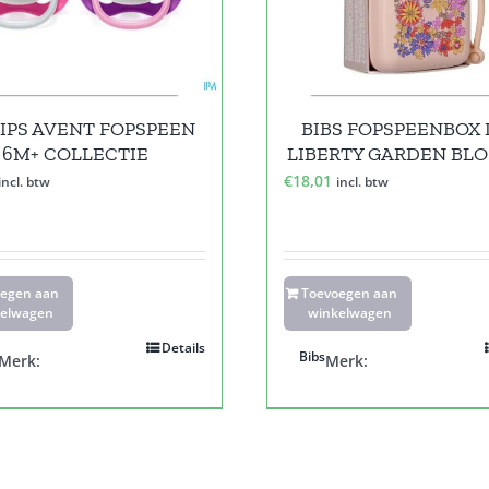
IPS AVENT FOPSPEEN
BIBS FOPSPEENBOX
6M+ COLLECTIE
LIBERTY GARDEN BL
€
18,01
incl. btw
incl. btw
oegen aan
Toevoegen aan
elwagen
winkelwagen
Details
Bibs
Merk:
Merk: