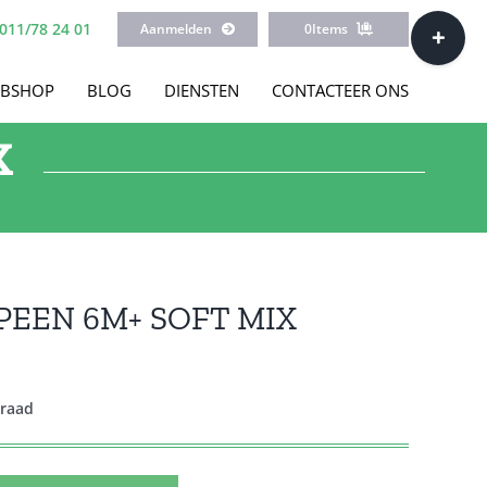
Toggle
011/78 24 01
Aanmelden
0
Items
Sliding
Bar
BSHOP
BLOG
DIENSTEN
CONTACTEER ONS
Area
X
PEEN 6M+ SOFT MIX
rraad