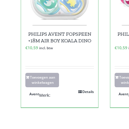
PHILIPS AVENT FOPSPEEN
PHIL
+18M AIR BOY KOALA DINO
€
10,59
€
10,59
incl. btw
Toevoegen aan
Toev
winkelwagen
wink
Details
Avent
Avent
Merk: