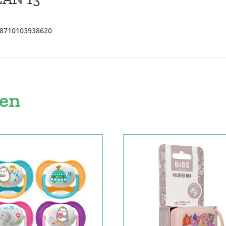
8710103938620
ten