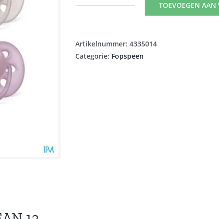
TOEVOEGEN AAN
PHILIPS
AVENT
FOPSPEEN
Artikelnummer:
4335014
6M+
Categorie:
Fopspeen
SOFT
MIX
aantal
EAN 13