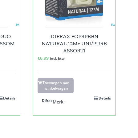
 DUO
DIFRAX FOPSPEEN
OSSOM
NATURAL 12M+ UNI/PURE
ASSORTI
€
6,99
incl. btw
Toevoegen aan
winkelwagen
Details
Details
Difrax
Merk: