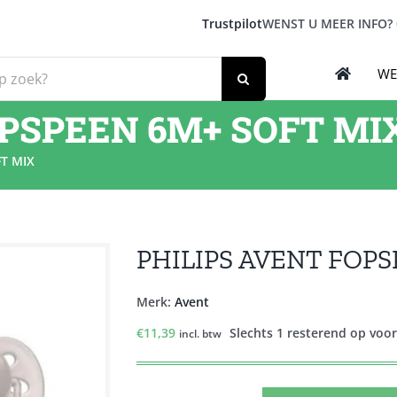
Trustpilot
WENST U MEER INFO?
WE
OPSPEEN 6M+ SOFT MI
T MIX
PHILIPS AVENT FOPS
Merk:
Avent
€
11,39
Slechts 1 resterend op voo
incl. btw