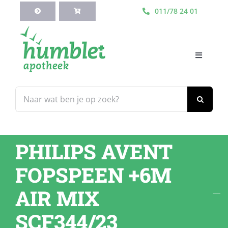
Ga
011/78 24 01
naar
inhoud
Toggle
Navigati
HOME
Zoeken
naar:
Webshop
PHILIPS AVENT
Blog
FOPSPEEN +6M
Diensten
AIR MIX
SCF344/23
Contacteer Ons