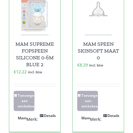
MAM SUPREME
MAM SPEEN
FOPSPEEN
SKINSOFT MAAT
SILICONE 0-6M
0
BLUE 2
€
8,29
incl. btw
€
12,22
incl. btw
Toevoegen
Toevoegen
aan
aan
winkelwagen
winkelwagen
Details
Details
Mam
Mam
Merk:
Merk: