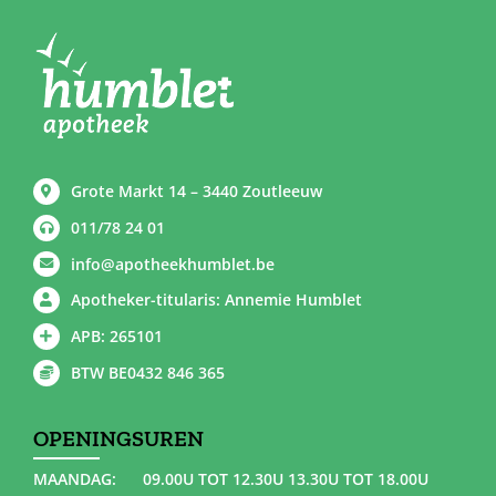
Grote Markt 14 – 3440 Zoutleeuw
011/78 24 01
info@apotheekhumblet.be
Apotheker-titularis: Annemie Humblet
APB: 265101
BTW BE0432 846 365
OPENINGSUREN
MAANDAG:
09.00U TOT 12.30U 13.30U TOT 18.00U