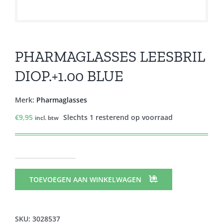
PHARMAGLASSES LEESBRIL
DIOP.+1.00 BLUE
Merk:
Pharmaglasses
€
9,95
Slechts 1 resterend op voorraad
incl. btw
PHARMAGLASSES
LEESBRIL
TOEVOEGEN AAN WINKELWAGEN
DIOP.+1.00
BLUE
aantal
SKU:
3028537