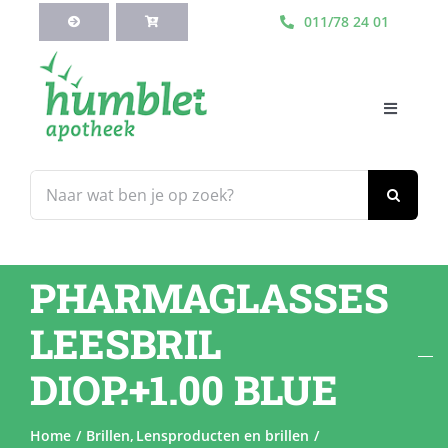
Ga
011/78 24 01
naar
inhoud
Toggle
Navigati
HOME
Zoeken
naar:
Webshop
PHARMAGLASSES
Blog
LEESBRIL
Diensten
DIOP.+1.00 BLUE
Contacteer Ons
Home
Brillen
Lensproducten en brillen