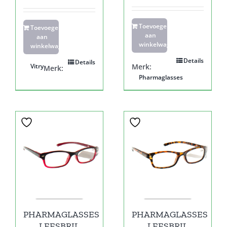
Toevoegen
Toevoegen
aan
aan
winkelwagen
winkelwagen
Details
Details
Vitry
Merk:
Merk:
Pharmaglasses
PHARMAGLASSES
PHARMAGLASSES
LEESBRIL
LEESBRIL