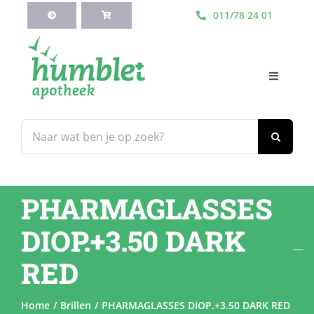
Ga
011/78 24 01
naar
inhoud
Toggle
Navigati
HOME
Zoeken
naar:
Webshop
PHARMAGLASSES
Blog
DIOP.+3.50 DARK
Diensten
RED
Contacteer Ons
Home
Brillen
PHARMAGLASSES DIOP.+3.50 DARK RED