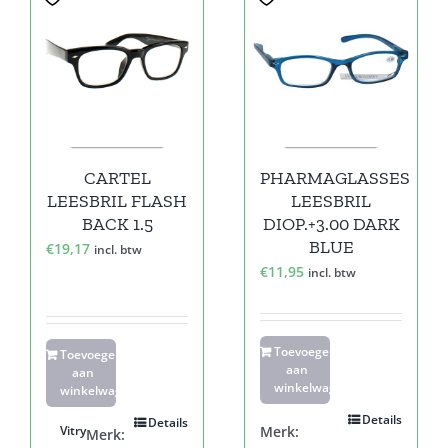
CARTEL
PHARMAGLASSES
LEESBRIL FLASH
LEESBRIL
BACK 1.5
DIOP.+3.00 DARK
BLUE
€
19,17
incl. btw
€
11,95
incl. btw
Toevoegen
Toevoegen
aan
aan
winkelwagen
winkelwagen
Details
Details
Vitry
Merk:
Merk: