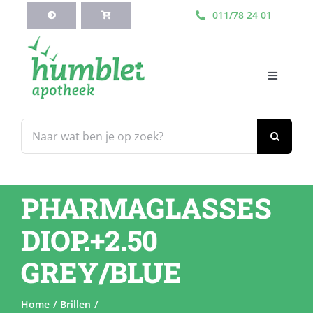
Ga
011/78 24 01
naar
inhoud
Toggle
Navigati
HOME
Zoeken
naar:
Webshop
PHARMAGLASSES
Blog
DIOP.+2.50
Diensten
GREY/BLUE
Contacteer Ons
Home
Brillen