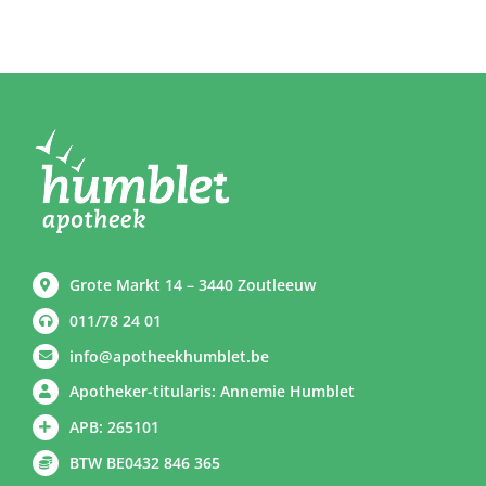
Grote Markt 14 – 3440 Zoutleeuw
011/78 24 01
info@apotheekhumblet.be
Apotheker-titularis: Annemie Humblet
APB: 265101
BTW BE0432 846 365