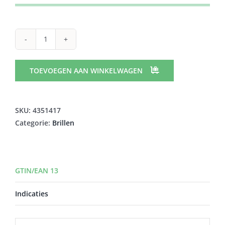
PG
RODENGO
DIOP.+3.00
TOEVOEGEN AAN WINKELWAGEN
TIGER
aantal
SKU:
4351417
Categorie:
Brillen
GTIN/EAN 13
Indicaties