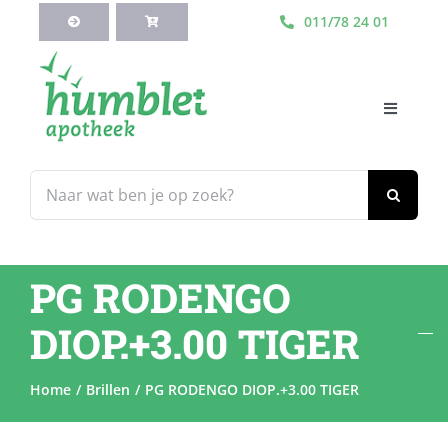
Ga
011/78 24 01
naar
inhoud
Toggle
Navigati
HOME
Zoeken
naar:
Webshop
PG RODENGO
Blog
DIOP.+3.00 TIGER
Diensten
Home
Brillen
PG RODENGO DIOP.+3.00 TIGER
Contacteer Ons