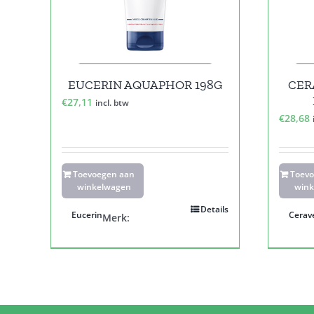
EUCERIN AQUAPHOR 198G
CER
€
27,11
incl. btw
€
28,68
Toevoegen aan
Toev
winkelwagen
wink
Details
Eucerin
Cerav
Merk: