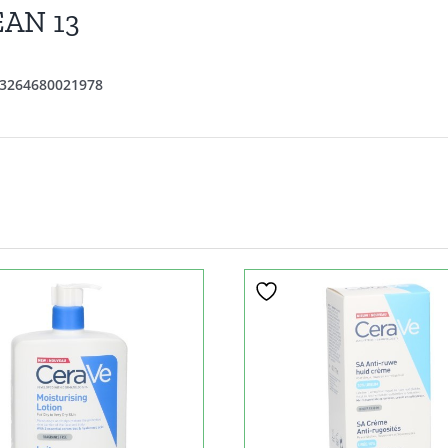
EAN 13
3264680021978