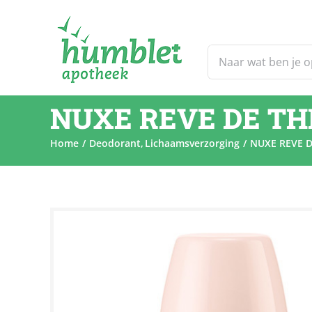
Ga
naar
inhoud
Zoeken
naar:
NUXE REVE DE THE
Home
Deodorant
Lichaamsverzorging
NUXE REVE D