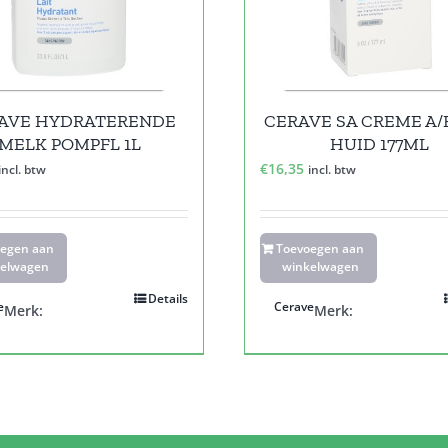
AVE HYDRATERENDE
CERAVE SA CREME A
MELK POMPFL 1L
HUID 177ML
€
16,35
incl. btw
incl. btw
oegen aan
Toevoegen aan
elwagen
winkelwagen
Details
e
Cerave
Merk:
Merk: