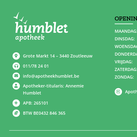
OPENI
MAANDAG
DINSDAG:
WOENSDA
DONDERD
Grote Markt 14 – 3440 Zoutleeuw
VRIJDAG:
011/78 24 01
ZATERDAG
info@apotheekhumblet.be
ZONDAG:
Apotheker-titularis: Annemie
Apoth
Humblet
APB: 265101
BTW BE0432 846 365