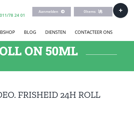
Toggle
Aanmelden
0
Items
Sliding
011/78 24 01
Bar
Area
BSHOP
BLOG
DIENSTEN
CONTACTEER ONS
ROLL ON 50ML
EO. FRISHEID 24H ROLL