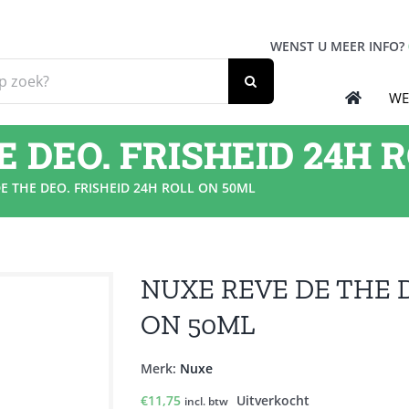
WENST U MEER INFO?
WE
 DEO. FRISHEID 24H 
E THE DEO. FRISHEID 24H ROLL ON 50ML
NUXE REVE DE THE D
ON 50ML
Merk:
Nuxe
€
11,75
Uitverkocht
incl. btw