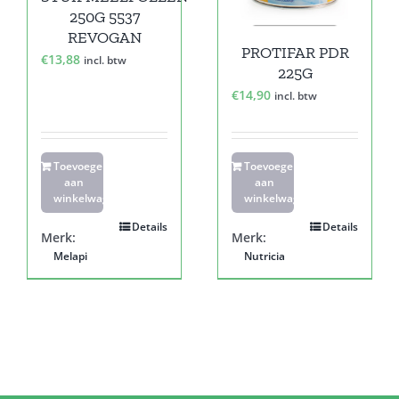
250G 5537
REVOGAN
PROTIFAR PDR
€
13,88
incl. btw
225G
€
14,90
incl. btw
Toevoegen
Toevoegen
aan
aan
winkelwagen
winkelwagen
Details
Details
Merk:
Merk:
Melapi
Nutricia