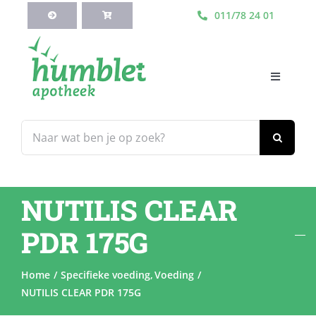
Ga
011/78 24 01
naar
inhoud
Toggle
Navigati
HOME
Zoeken
naar:
Webshop
NUTILIS CLEAR
Blog
PDR 175G
Diensten
Home
Specifieke voeding
Voeding
NUTILIS CLEAR PDR 175G
Contacteer Ons