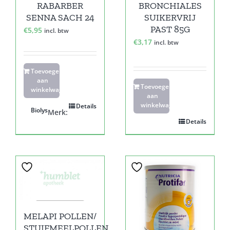
RABARBER
BRONCHIALES
SENNA SACH 24
SUIKERVRIJ
PAST 85G
€
5,95
incl. btw
€
3,17
incl. btw
Toevoegen
aan
Toevoegen
winkelwagen
aan
winkelwagen
Details
Biolys
Merk:
Details
MELAPI POLLEN/
STUIFMEELPOLLEN