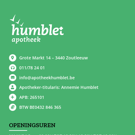
Grote Markt 14 – 3440 Zoutleeuw
011/78 24 01
info@apotheekhumblet.be
Apotheker-titularis: Annemie Humblet
APB: 265101
BTW BE0432 846 365
OPENINGSUREN