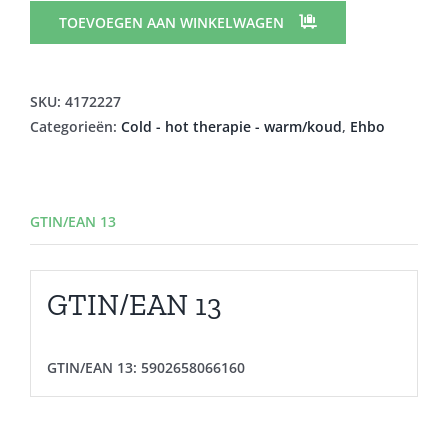
3M
TOEVOEGEN AAN WINKELWAGEN
COLDHOT
THERAPY
PACK
SKU:
4172227
MAXI
Categorieën:
Cold - hot therapie - warm/koud
,
Ehbo
300X195MM
aantal
GTIN/EAN 13
GTIN/EAN 13
GTIN/EAN 13:
5902658066160