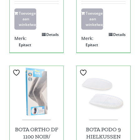
Toevoegen
Toevoegen
aan
aan
winkelwagen
winkelwagen
Details
Details
Merk:
Merk:
Epitact
Epitact
BOTA ORTHO DF
BOTA PODO 9
1100 NOIR/
HIELKUSSEN