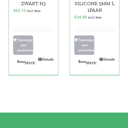
ZWART N3
SILICONE 5MM L
1PAAR
€
63,10
incl. btw
€
24,80
incl. btw
Toevoegen
Toevoegen
aan
aan
winkelwagen
winkelwagen
Details
Details
Bota
Bota
Merk:
Merk: