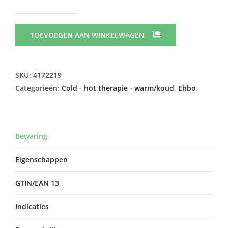
NEXCARE
3M
TOEVOEGEN AAN WINKELWAGEN
COLDHOT
THER.PACK
COMF.GEL1
SKU:
4172219
N1571TI-
Categorieën:
Cold - hot therapie - warm/koud
,
Ehbo
DAB
aantal
Bewaring
Eigenschappen
GTIN/EAN 13
Indicaties