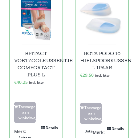
EPITACT
BOTA PODO 10
VOETZOOLKUSSENTJE
HIELSPOORKUSSEN
COMFORTACT
L 1PAAR
PLUS L
€
29,50
incl. btw
€
40,25
incl. btw
Toevoegen
Toevoegen
aan
aan
winkelwagen
winkelwagen
Details
Details
Merk:
Bota
Merk:
Epitact