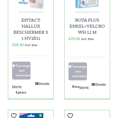
EPITACT
BOTA PLUS
HALLUX
ENKEL+VELCRO
BESCHERMER S
WH LI M
1 HV2611
€
29,06
incl. btw
€
28,40
incl. btw
Toevoegen
Toevoegen
aan
aan
winkelwagen
winkelwagen
Details
Details
Merk:
Bota
Merk:
Epitact