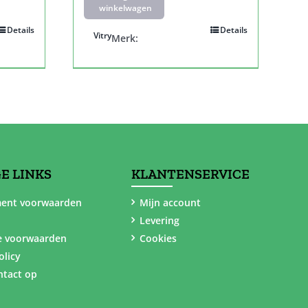
winkelwagen
Details
Details
Vitry
Merk:
E LINKS
KLANTENSERVICE
ent voorwaarden
Mijn account
Levering
e voorwaarden
Cookies
olicy
tact op