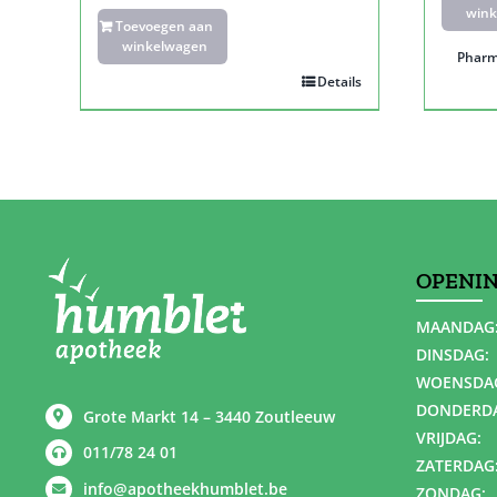
wink
Toevoegen aan
winkelwagen
Pharm
Details
OPENI
MAANDAG
DINSDAG:
WOENSDA
DONDERD
Grote Markt 14 – 3440 Zoutleeuw
VRIJDAG:
011/78 24 01
ZATERDAG
info@apotheekhumblet.be
ZONDAG: