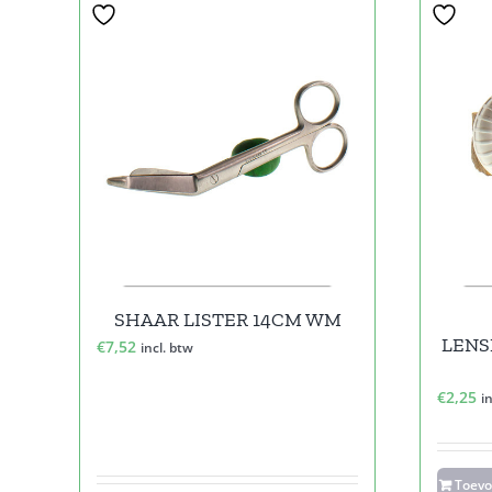
SHAAR LISTER 14CM WM
LENS
€
7,52
incl. btw
€
2,25
i
Toev