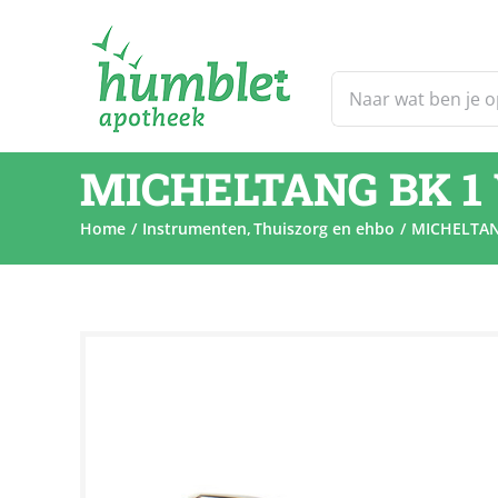
Ga
naar
inhoud
Zoeken
naar:
MICHELTANG BK 1
Home
Instrumenten
Thuiszorg en ehbo
MICHELTAN