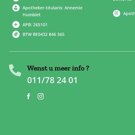
Apotheker-titularis: Annemie
Apoth
Humblet
APB: 265101
BTW BE0432 846 365
Wenst u meer info ?
011/78 24 01