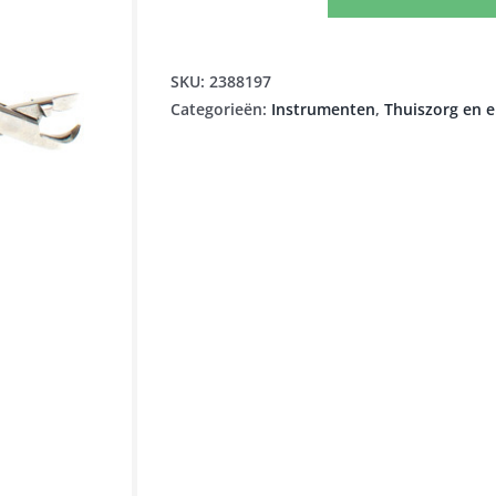
MICHELTANG
BK
1
SKU:
2388197
VF-
Categorieën:
Instrumenten
,
Thuiszorg en 
MED
aantal