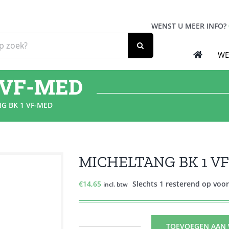
WENST U MEER INFO?
WE
 VF-MED
G BK 1 VF-MED
MICHELTANG BK 1 V
€
14,65
Slechts 1 resterend op voo
incl. btw
TOEVOEGEN AAN