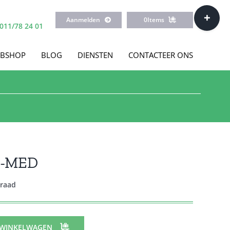
Toggle
Aanmelden
0
Items
Sliding
011/78 24 01
Bar
Area
BSHOP
BLOG
DIENSTEN
CONTACTEER ONS
F-MED
rraad
 WINKELWAGEN