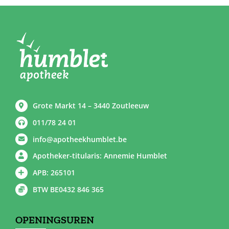
Grote Markt 14 – 3440 Zoutleeuw
011/78 24 01
info@apotheekhumblet.be
Apotheker-titularis: Annemie Humblet
APB: 265101
BTW BE0432 846 365
OPENINGSUREN