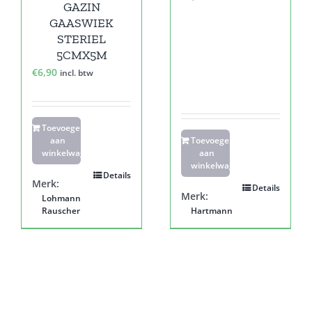
GAZIN
GAASWIEK
STERIEL
5CMX5M
€
6,90
incl. btw
Toevoegen
aan
Toevoegen
winkelwagen
aan
winkelwagen
Details
Merk:
Details
Merk:
Lohmann
Rauscher
Hartmann