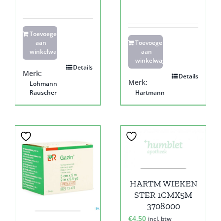
Toevoegen
aan
Toevoegen
winkelwagen
aan
winkelwagen
Details
Merk:
Details
Merk:
Lohmann
Rauscher
Hartmann
HARTM WIEKEN
STER 1CMX5M
3708000
€
4,50
incl. btw