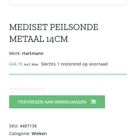
MEDISET PEILSONDE
METAAL 14CM
Merk:
Hartmann
€
44,78
Slechts 1 resterend op voorraad
incl. btw
MEDISET
PEILSONDE
TOEVOEGEN AAN WINKELWAGEN
METAAL
14CM
aantal
SKU:
4487138
Categorie:
Wieken