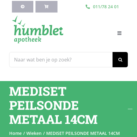
Ga
011/78 24 01
naar
inhoud
Toggle
Navigati
HOME
Zoeken
naar:
Webshop
MEDISET
Blog
PEILSONDE
Diensten
METAAL 14CM
Contacteer Ons
Home
Wieken
MEDISET PEILSONDE METAAL 14CM