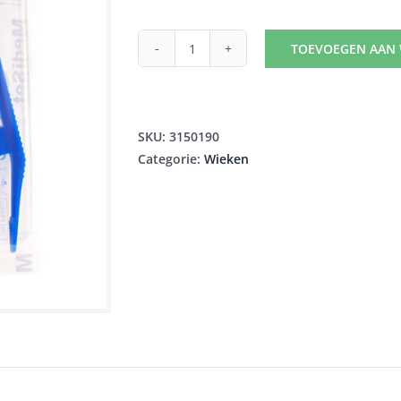
TOEVOEGEN AAN
MEDISET
181
HARTM
WIEKENSET
SKU:
3150190
1
Categorie:
Wieken
9155987
aantal