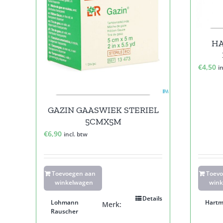
HA
€
4,50
i
GAZIN GAASWIEK STERIEL
5CMX5M
€
6,90
incl. btw
Toevoegen aan
Toev
winkelwagen
wink
Details
Lohmann
Hart
Merk:
Rauscher