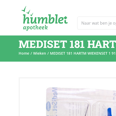
Ga
naar
inhoud
Zoeken
naar:
MEDISET 181 HART
Home
Wieken
MEDISET 181 HARTM WIEKENSET 1 91