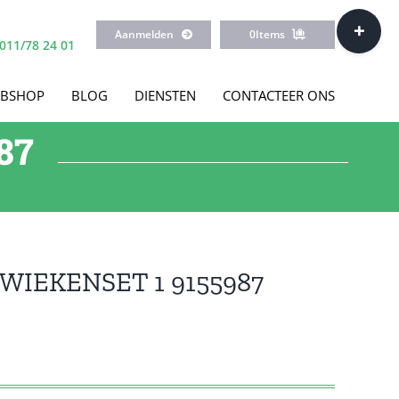
Toggle
Aanmelden
0
Items
Sliding
011/78 24 01
Bar
Area
BSHOP
BLOG
DIENSTEN
CONTACTEER ONS
87
WIEKENSET 1 9155987