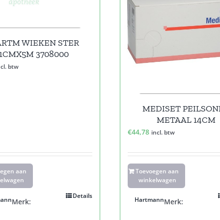
RTM WIEKEN STER
1CMX5M 3708000
ncl. btw
MEDISET PEILSON
METAAL 14CM
€
44,78
incl. btw
oegen aan
Toevoegen aan
elwagen
winkelwagen
Details
mann
Hartmann
Merk:
Merk: