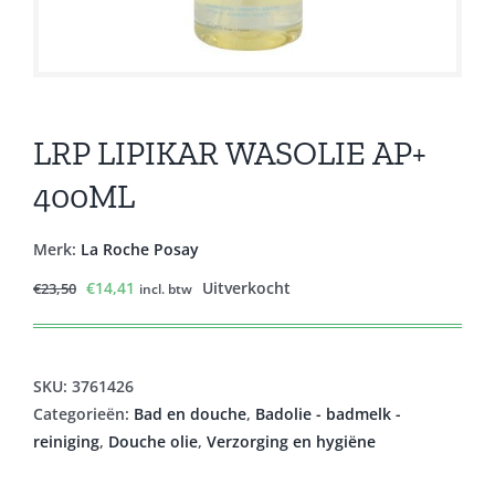
LRP LIPIKAR WASOLIE AP+
400ML
Merk:
La Roche Posay
Oorspronkelijke
Huidige
€
14,41
Uitverkocht
€
23,50
incl. btw
prijs
prijs
was:
is:
€23,50.
€14,41.
SKU:
3761426
Categorieën:
Bad en douche
,
Badolie - badmelk -
reiniging
,
Douche olie
,
Verzorging en hygiëne