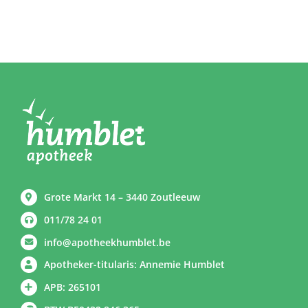
Grote Markt 14 – 3440 Zoutleeuw
011/78 24 01
info@apotheekhumblet.be
Apotheker-titularis: Annemie Humblet
APB: 265101