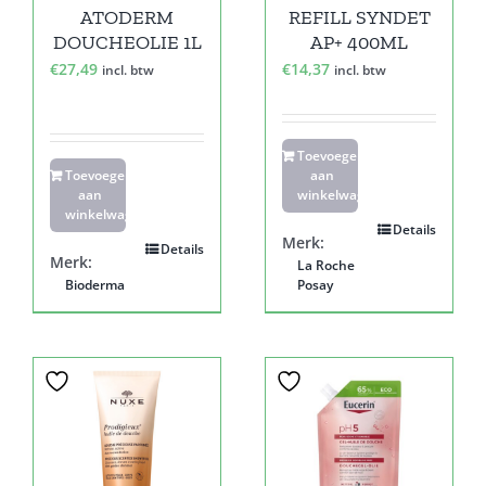
ATODERM
REFILL SYNDET
DOUCHEOLIE 1L
AP+ 400ML
€
27,49
€
14,37
incl. btw
incl. btw
Toevoegen
Toevoegen
aan
aan
winkelwagen
winkelwagen
Details
Merk:
Details
Merk:
La Roche
Bioderma
Posay