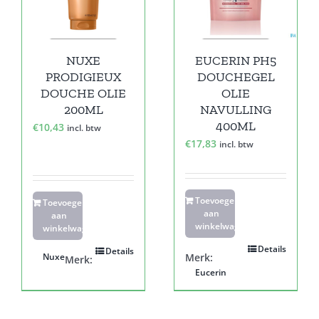
NUXE
EUCERIN PH5
PRODIGIEUX
DOUCHEGEL
DOUCHE OLIE
OLIE
200ML
NAVULLING
400ML
€
10,43
incl. btw
€
17,83
incl. btw
Toevoegen
Toevoegen
aan
aan
winkelwagen
winkelwagen
Details
Details
Nuxe
Merk:
Merk:
Eucerin