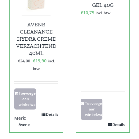
GEL 40G
€
10,75
incl. btw
AVENE
CLEANANCE
HYDRA CREME
VERZACHTEND
40ML
Oorspronkelijke
Huidige
€
19,90
€
24,90
incl.
prijs
prijs
btw
was:
is:
€24,90.
€19,90.
Toevoegen
aan
Toevoegen
winkelwagen
aan
Details
winkelwagen
Merk:
Avene
Details