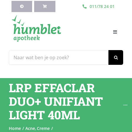
Ga
011/78 24 01
naar
inhoud
Toggle
Navigati
HOME
Zoeken
naar:
Webshop
LRP EFFACLAR
Blog
DUO+ UNIFIANT
Diensten
LIGHT 40ML
Contacteer Ons
Home
Acne
Creme