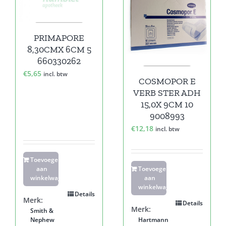
PRIMAPORE
8,30CMX 6CM 5
660330262
€
5,65
incl. btw
COSMOPOR E
VERB STER ADH
15,0X 9CM 10
9008993
€
12,18
incl. btw
Toevoegen
aan
Toevoegen
winkelwagen
aan
winkelwagen
Details
Merk:
Details
Merk:
Smith &
Nephew
Hartmann