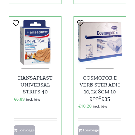
HANSAPLAST
COSMOPOR E
UNIVERSAL
VERB STER ADH
STRIPS 40
10,0X 8CM 10
9008935
€
6,89
incl. btw
€
10,20
incl. btw
Toevoegen
Toevoegen