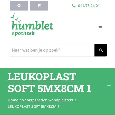
Ga
011/78 24 01
naar
inhoud
Toggle
Navigati
HOME
Zoeken
naar:
Webshop
LEUKOPLAST
Blog
SOFT 5MX8CM 1
Diensten
Home
Voorgesneden wondpleisters
LEUKOPLAST SOFT 5MX8CM 1
Contacteer Ons