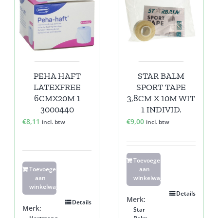
PEHA HAFT
STAR BALM
LATEXFREE
SPORT TAPE
6CMX20M 1
3,8CM X 10M WIT
3000440
1 INDIVID.
€
8,11
€
9,00
incl. btw
incl. btw
Toevoegen
Toevoegen
aan
aan
winkelwagen
winkelwagen
Details
Merk:
Details
Merk:
Star