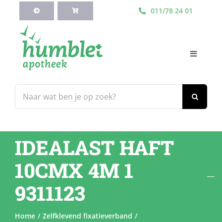
Ga
011/78 24 01
naar
inhoud
Toggle
Navigati
HOME
Zoeken
naar:
Webshop
IDEALAST HAFT
Blog
10CMX 4M 1
Diensten
9311123
Contacteer Ons
Home
Zelfklevend fixatieverband