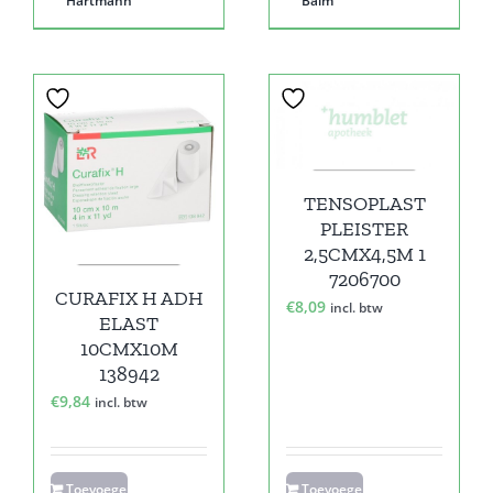
Hartmann
Balm
TENSOPLAST
PLEISTER
2,5CMX4,5M 1
7206700
CURAFIX H ADH
€
8,09
incl. btw
ELAST
10CMX10M
138942
€
9,84
incl. btw
Toevoegen
Toevoegen