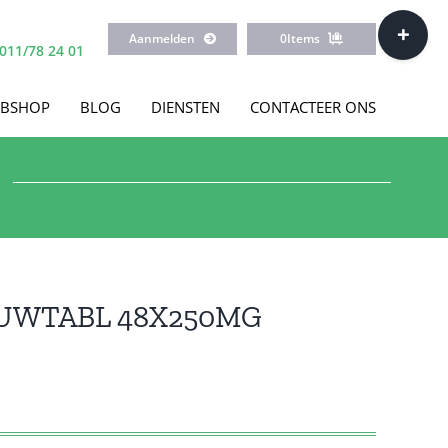
Toggle
Aanmelden
0
Items
Sliding
011/78 24 01
Bar
Area
BSHOP
BLOG
DIENSTEN
CONTACTEER ONS
UWTABL 48X250MG