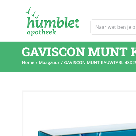
Ga
naar
inhoud
Zoeken
naar:
GAVISCON MUNT 
Home
Maagzuur
GAVISCON MUNT KAUWTABL 48X2