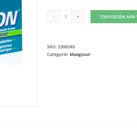
TOEVOEGEN AAN
GAVISCON
MUNT
KAUWTABL
48X250MG
SKU:
2308245
aantal
Categorie:
Maagzuur