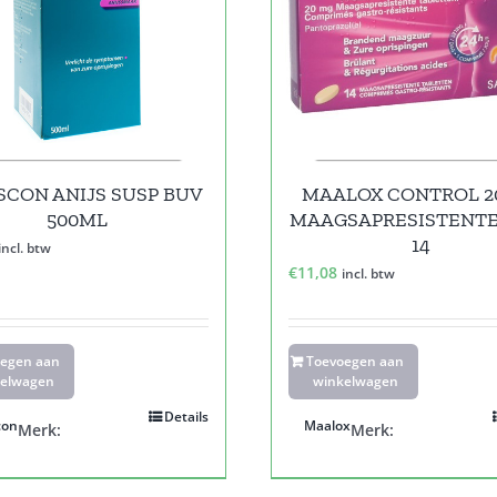
SCON ANIJS SUSP BUV
MAALOX CONTROL 2
500ML
MAAGSAPRESISTENTE
14
incl. btw
€
11,08
incl. btw
oegen aan
Toevoegen aan
elwagen
winkelwagen
Details
con
Maalox
Merk:
Merk: