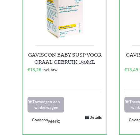
GAVISCON BABY SUSP VOOR
GAVI
ORAAL GEBRUIK 150ML
€
13,26
€
18,49
incl. btw
Toevoegen aan
Toev
winkelwagen
wink
Details
Gaviscon
Gavis
Merk: