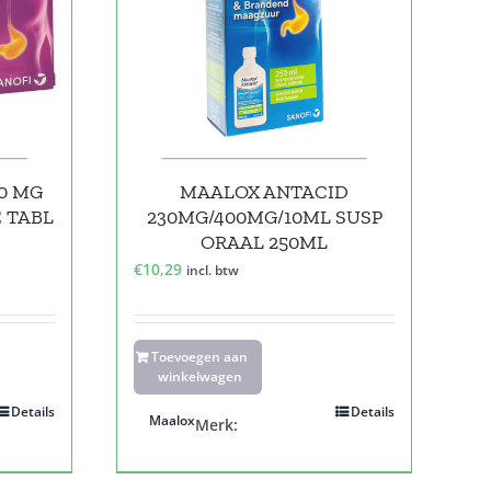
0 MG
MAALOX ANTACID
 TABL
230MG/400MG/10ML SUSP
ORAAL 250ML
€
10,29
incl. btw
Toevoegen aan
winkelwagen
Details
Details
Maalox
Merk: