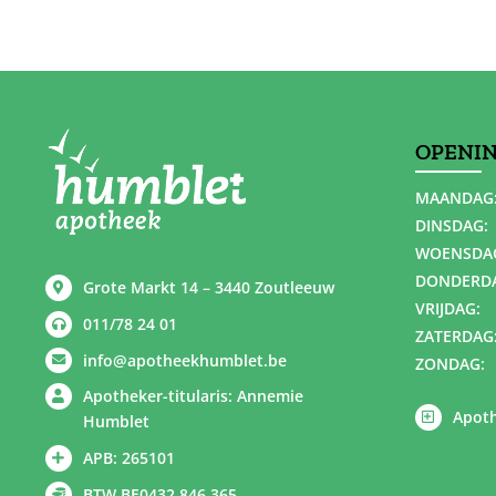
OPENI
MAANDAG
DINSDAG:
WOENSDA
DONDERD
Grote Markt 14 – 3440 Zoutleeuw
VRIJDAG:
011/78 24 01
ZATERDAG
info@apotheekhumblet.be
ZONDAG:
Apotheker-titularis: Annemie
Apoth
Humblet
APB: 265101
BTW BE0432 846 365