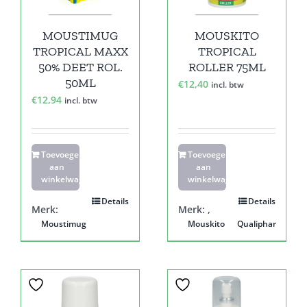
MOUSTIMUG
MOUSKITO
TROPICAL MAXX
TROPICAL
50% DEET ROL.
ROLLER 75ML
50ML
€
12,40
incl. btw
€
12,94
incl. btw
Toevoegen
Toevoegen
aan
aan
winkelwagen
winkelwagen
Details
Details
Merk:
Merk:
,
Moustimug
Mouskito
Qualiphar