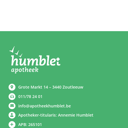
Grote Markt 14 – 3440 Zoutleeuw
011/78 24 01
info@apotheekhumblet.be
Apotheker-titularis: Annemie Humblet
APB: 265101