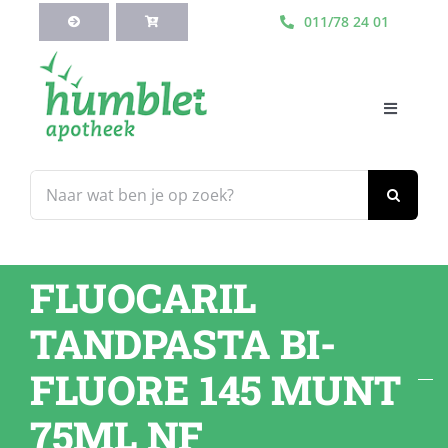
Ga
011/78 24 01
naar
inhoud
Toggle
Navigati
HOME
Zoeken
naar:
Webshop
FLUOCARIL
Blog
TANDPASTA BI-
Diensten
FLUORE 145 MUNT
75ML NF
Contacteer Ons