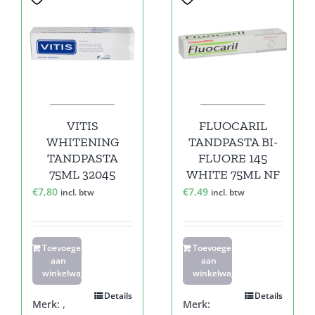
VITIS
FLUOCARIL
WHITENING
TANDPASTA BI-
TANDPASTA
FLUORE 145
75ML 32045
WHITE 75ML NF
€
7,80
€
7,49
incl. btw
incl. btw
Toevoegen
Toevoegen
aan
aan
winkelwagen
winkelwagen
Details
Details
Merk:
,
Merk: