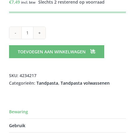
€
7,49
Slechts 2 resterend op voorraad
incl. btw
FLUOCARIL
TANDPASTA
BI-
TOEVOEGEN AAN WINKELWAGEN
FLUORE
145
MUNT
SKU:
4234217
75ML
Categorieën:
Tandpasta
,
Tandpasta volwassenen
NF
aantal
Bewaring
Gebruik