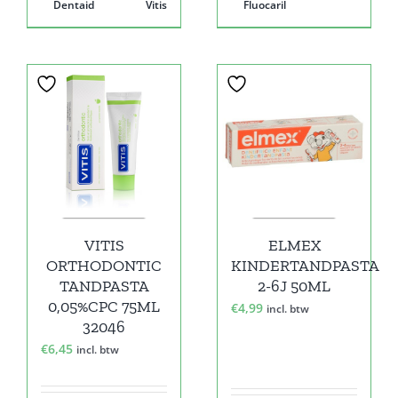
Dentaid
Vitis
Fluocaril
VITIS
ELMEX
ORTHODONTIC
KINDERTANDPASTA
TANDPASTA
2-6J 50ML
0,05%CPC 75ML
€
4,99
incl. btw
32046
€
6,45
incl. btw