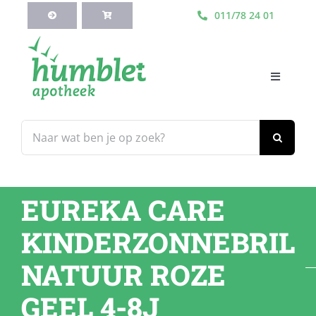
Ga
011/78 24 01
naar
inhoud
Toggle
Navigati
HOME
Zoeken
naar:
Webshop
EUREKA CARE
Blog
KINDERZONNEBRIL
Diensten
NATUUR ROZE
GEEL 4-8J
Contacteer Ons