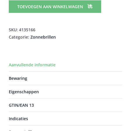
KINDERZONNEBRIL
TOEVOEGEN AAN WINKELWAGEN
NAT.ORANJE
BLAUW8-
12J
SKU:
4135166
aantal
Categorie:
Zonnebrillen
Aanvullende informatie
Bewaring
Eigenschappen
GTIN/EAN 13
Indicaties