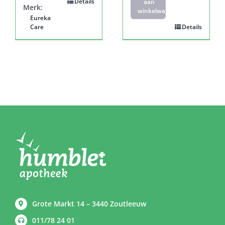
Details
aan
Merk:
winkelwagen
Eureka
Care
Details
Grote Markt 14 – 3440 Zoutleeuw
011/78 24 01