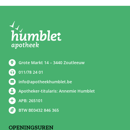
Grote Markt 14 – 3440 Zoutleeuw
011/78 24 01
info@apotheekhumblet.be
Apotheker-titularis: Annemie Humblet
APB: 265101
BTW BE0432 846 365
OPENINGSUREN