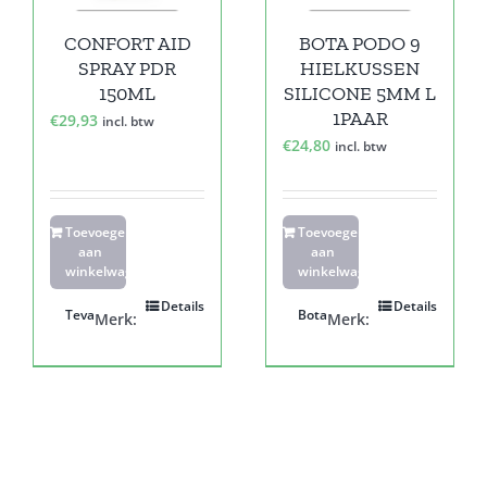
CONFORT AID
BOTA PODO 9
SPRAY PDR
HIELKUSSEN
150ML
SILICONE 5MM L
1PAAR
€
29,93
incl. btw
€
24,80
incl. btw
Toevoegen
Toevoegen
aan
aan
winkelwagen
winkelwagen
Details
Details
Teva
Bota
Merk:
Merk: