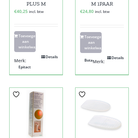
PLUS M
M 1PAAR
€
40,25
€
24,80
incl. btw
incl. btw
Toevoegen
Toevoegen
aan
aan
winkelwagen
winkelwagen
Details
Details
Merk:
Bota
Merk:
Epitact