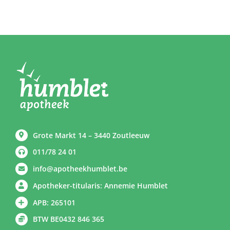
Grote Markt 14 – 3440 Zoutleeuw
011/78 24 01
info@apotheekhumblet.be
Apotheker-titularis: Annemie Humblet
APB: 265101
BTW BE0432 846 365