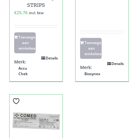
STRIPS
€
25,76
incl. btw
Toevoegen
aan
Toevoegen
winkelwagen
aan
winkelwagen
Details
Merk:
Details
Merk:
Accu
Chek
Biosynex