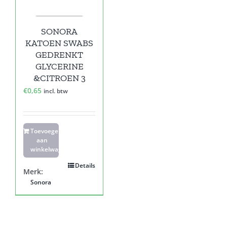
SONORA
KATOEN SWABS
GEDRENKT
GLYCERINE
&CITROEN 3
€
0,65
incl. btw
Toevoegen
aan
winkelwagen
Details
Merk:
Sonora