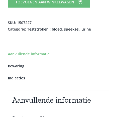
3
TOEVOEGEN AAN WINKELWAGEN
TEST
STRIPS
50
SKU:
1507227
11896814191
Categorie:
Teststroken : bloed, speeksel, urine
aantal
Aanvullende informatie
Bewaring
Indicaties
Aanvullende informatie