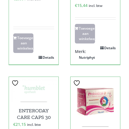
€
15,44
incl. btw
Toevoegen
aan
Toevoegen
winkelwagen
aan
Details
winkelwagen
Merk:
Details
Nutriphyt
ENTERODAY
CARE CAPS 30
€
21,15
incl. btw