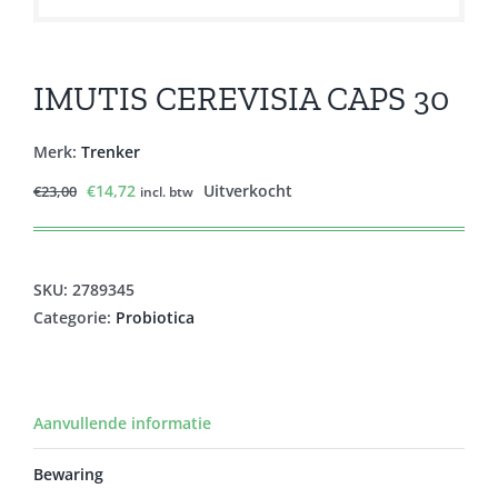
IMUTIS CEREVISIA CAPS 30
Merk:
Trenker
Oorspronkelijke
Huidige
€
14,72
Uitverkocht
€
23,00
incl. btw
prijs
prijs
was:
is:
€23,00.
€14,72.
SKU:
2789345
Categorie:
Probiotica
Aanvullende informatie
Bewaring