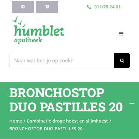
Ga
011/78 24 01
naar
inhoud
Toggle
Navigati
HOME
Zoeken
naar:
Webshop
BRONCHOSTOP
Blog
DUO PASTILLES 20
Diensten
Home
Combinatie droge hoest en slijmhoest
BRONCHOSTOP DUO PASTILLES 20
Contacteer Ons