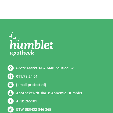
Grote Markt 14 – 3440 Zoutleeuw
011/78 24 01
[email protected]
Apotheker-titularis: Annemie Humblet
APB: 265101
BTW BE0432 846 365